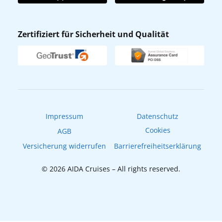
AIDA App
Nachhaltigkeit
AIDA Lounge
Zertifiziert für Sicherheit und Qualität
Verhaltens- & Ethikkodex
AIDA ID
Newsletter
AIDAradio
Fahrgastrechte
Online-Shop
EXPInet
Impressum
Datenschutz
Cookies
AGB
Versicherung widerrufen
Barrierefreiheitserklärung
© 2026 AIDA Cruises – All rights reserved.