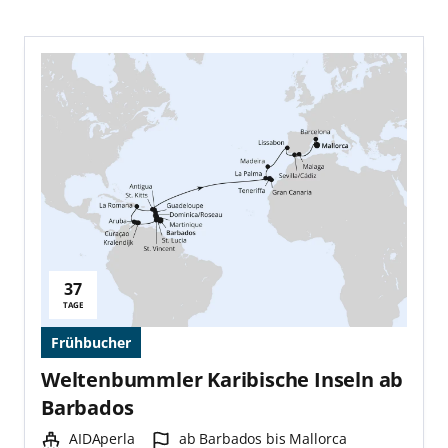
37
Reisedauer:
TAGE
Frühbucher
Weltenbummler Karibische Inseln ab
Barbados
Schiff:
Hafen:
AIDAperla
ab Barbados bis Mallorca