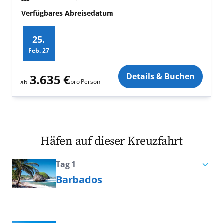
Verfügbares Abreisedatum
25.
Feb.
27
Zusatz
Details & Buchen
3.635 €
pro Person
ab
Häfen auf dieser Kreuzfahrt
Tag 1
Barbados
Erleben Sie Barbados, die
farbenfrohe Perle der Karibik mit