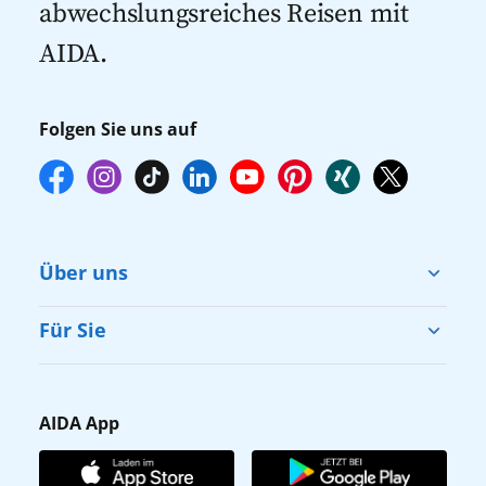
abwechslungsreiches Reisen mit
AIDA.
Folgen Sie uns auf
Über uns
Cruise & Help
Für Sie
Karriere
Barrierefreiheit
Presse
Gästefragebogen
AIDA App
Unternehmen
AIDA Club
Affiliateprogramm