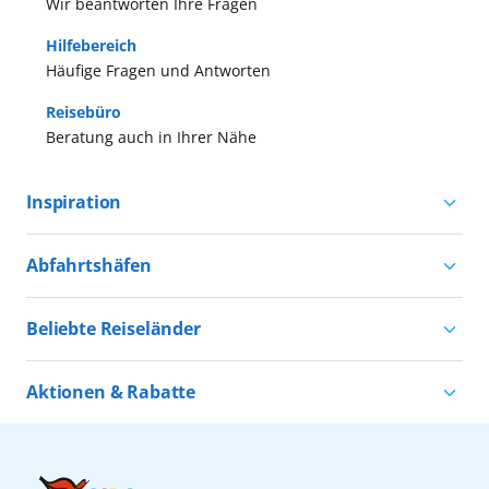
Wir beantworten Ihre Fragen
Hilfebereich
Häufige Fragen und Antworten
Reisebüro
Beratung auch in Ihrer Nähe
Inspiration
Aktivurlaub mit AIDA
Abfahrtshäfen
Natururlaub mit AIDA
Kreuzfahrten ab Hamburg
Kultururlaub mit AIDA
Beliebte Reiseländer
Kreuzfahrten ab Kiel
Urlaub für alle
Kreuzfahrten nach Norwegen
Kreuzfahrten ab Warnemünde
Aktionen & Rabatte
Kreuzfahrten nach Island
Alle AIDA Häfen
Kreuzfahrt Angebote
Kreuzfahrten nach Spanien
Last Minute Kreuzfahrten
Kreuzfahrten nach Italien