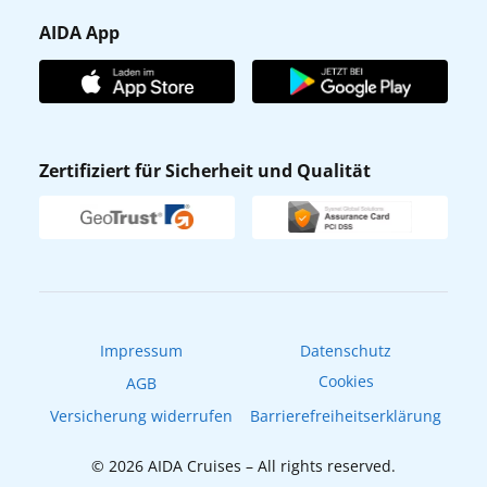
Presse
Gästefragebogen
AIDA App
Unternehmen
AIDA Club
Affiliateprogramm
AIDA App
Nachhaltigkeit
AIDA Lounge
Zertifiziert für Sicherheit und Qualität
Verhaltens- & Ethikkodex
AIDA ID
Newsletter
AIDAradio
Fahrgastrechte
Online-Shop
EXPInet
Impressum
Datenschutz
Cookies
AGB
Versicherung widerrufen
Barrierefreiheitserklärung
© 2026 AIDA Cruises – All rights reserved.