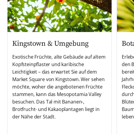
Kingstown & Umgebung
Bot
Exotische Früchte, alte Gebäude auf altem
Erleb
Kopfsteinpflaster und karibische
den B
Leichtigkeit – das erwartet Sie auf dem
berei
Market Square von Kingstown. Wer sehen
Jahrh
möchte, woher die angebotenen Früchte
Fleck
stammen, kann das Mesopotamia Valley
durch
besuchen. Das Tal mit Bananen-,
Blüte
Brotfrucht- und Kakaoplantagen liegt in
Baumk
der Nähe der Stadt.
lebe