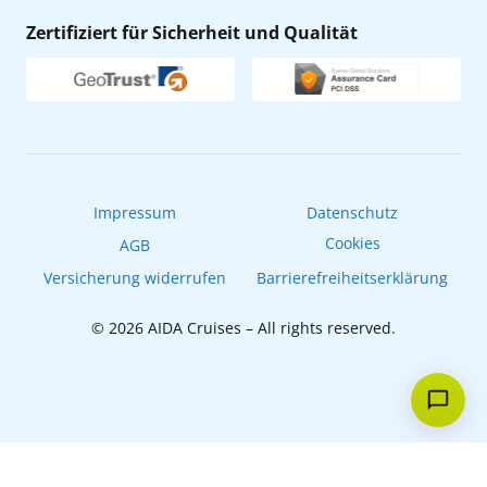
AIDA Lounge
Zertifiziert für Sicherheit und Qualität
Verhaltens- & Ethikkodex
AIDA ID
Newsletter
AIDAradio
Fahrgastrechte
Online-Shop
EXPInet
Impressum
Datenschutz
Cookies
AGB
Versicherung widerrufen
Barrierefreiheitserklärung
AIDA
Hallo! Ich bin Dein digitaler Assistent und bin
New message preview
gerne für Dich da.
© 2026 AIDA Cruises – All rights reserved.