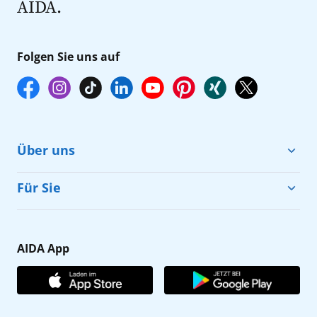
AIDA.
Folgen Sie uns auf
Über uns
Cruise & Help
Für Sie
Karriere
Barrierefreiheit
Presse
Gästefragebogen
AIDA App
Unternehmen
AIDA Club
Affiliateprogramm
AIDA App
Nachhaltigkeit