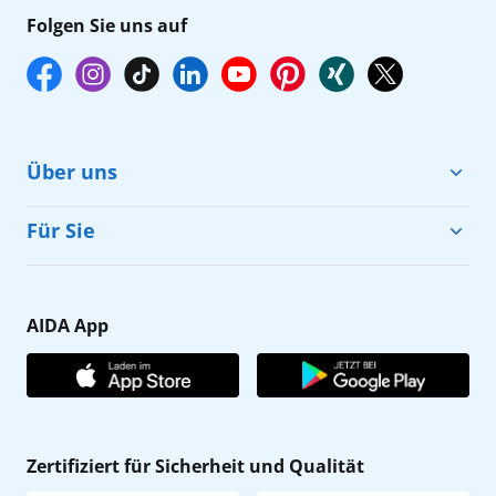
Folgen Sie uns auf
Über uns
Cruise & Help
Für Sie
Karriere
Barrierefreiheit
Presse
Gästefragebogen
AIDA App
Unternehmen
AIDA Club
Affiliateprogramm
AIDA App
Nachhaltigkeit
AIDA Lounge
Zertifiziert für Sicherheit und Qualität
Verhaltens- & Ethikkodex
AIDA ID