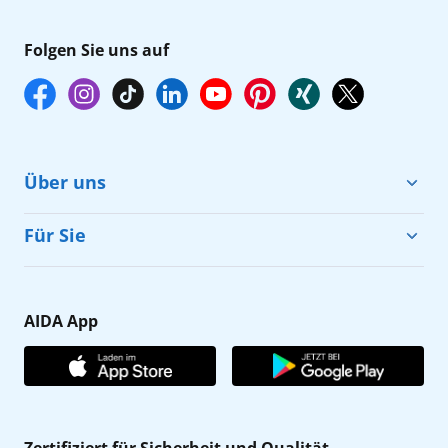
Folgen Sie uns auf
Über uns
Cruise & Help
Für Sie
Karriere
Barrierefreiheit
Presse
Gästefragebogen
AIDA App
Unternehmen
AIDA Club
Affiliateprogramm
AIDA App
Nachhaltigkeit
AIDA Lounge
Zertifiziert für Sicherheit und Qualität