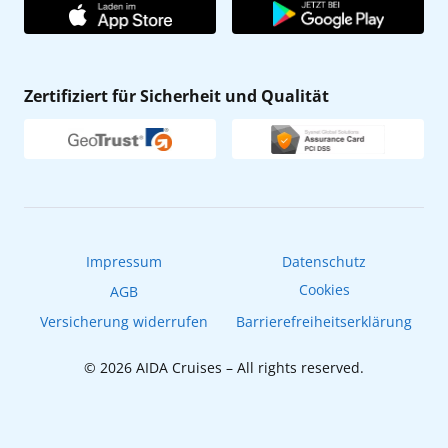
AIDA Club
Affiliateprogramm
AIDA App
Nachhaltigkeit
AIDA Lounge
Zertifiziert für Sicherheit und Qualität
Verhaltens- & Ethikkodex
AIDA ID
Newsletter
AIDAradio
Fahrgastrechte
Online-Shop
EXPInet
Impressum
Datenschutz
Cookies
AGB
Versicherung widerrufen
Barrierefreiheitserklärung
© 2026 AIDA Cruises – All rights reserved.