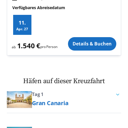
Verfügbares Abreisedatum
11.
Apr.
27
Zusatz
Details & Buchen
1.540 €
pro Person
ab
Häfen auf dieser Kreuzfahrt
Tag 1
Gran Canaria
Bei einer Kreuzfahrt durch den
Archipel der Kanarischen Inseln ist