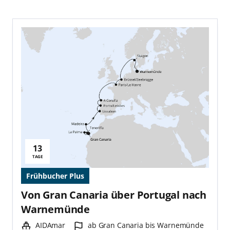
13
Reisedauer:
TAGE
Frühbucher Plus
Von Gran Canaria über Portugal nach
Warnemünde
Schiff:
Hafen:
AIDAmar
ab Gran Canaria bis Warnemünde