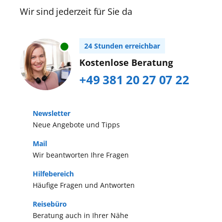
kleinen Geschäfte und Restaurants,
Ostseemetropole und können
Wir sind jederzeit für Sie da
Sehenswürdigkeiten und Museen zu
zahlreiche Sehenswürdigkeiten
erkunden.
entdecken, bevor Sie auf Ihr Schiff
24 Stunden erreichbar
gehen. Mit der AIDAmar und der
Kostenlose Beratung
AIDAdiva brechen Sie von hier zum
+49 381 20 27 07 22
Beispiel nach Skandinavien, ins
Baltikum oder zu den Britischen
Inseln auf.
Newsletter
Neue Angebote und Tipps
Mail
Wir beantworten Ihre Fragen
Hilfebereich
Häufige Fragen und Antworten
Reisebüro
Beratung auch in Ihrer Nähe