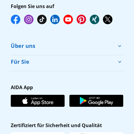
Folgen Sie uns auf
Über uns
Cruise & Help
Für Sie
Karriere
Barrierefreiheit
Presse
Gästefragebogen
AIDA App
Unternehmen
AIDA Club
Affiliateprogramm
AIDA App
Nachhaltigkeit
AIDA Lounge
Zertifiziert für Sicherheit und Qualität
Verhaltens- & Ethikkodex
AIDA ID