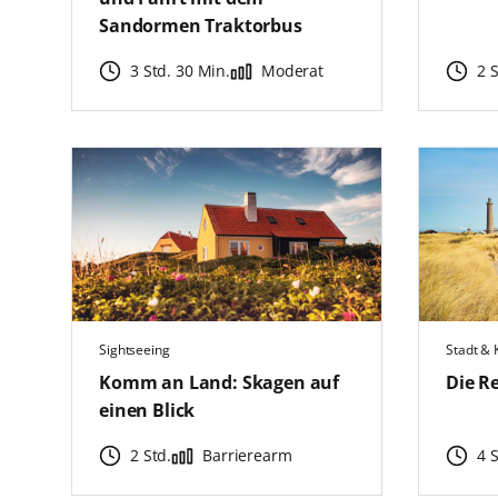
Sandormen Traktorbus
3 Std. 30 Min.
Moderat
2 
Sightseeing
Stadt & 
Komm an Land: Skagen auf
Die Re
einen Blick
2 Std.
Barrierearm
4 S