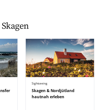
n Skagen
Sightseeing
nsfer
Skagen & Nordjütland
hautnah erleben