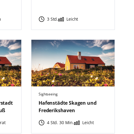
m
3 Std.
Leicht
Sightseeing
stadt
Hafenstädte Skagen und
uß
Frederikshaven
rat
4 Std. 30 Min.
Leicht