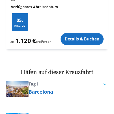
Verfügbares Abreisedatum
05.
Nov.
27
Zusatz
Details & Buchen
1.120 €
pro Person
ab
Häfen auf dieser Kreuzfahrt
Tag 1
Barcelona
Auf einer Kreuzfahrt nach Barcelona
versprechen die beeindruckende