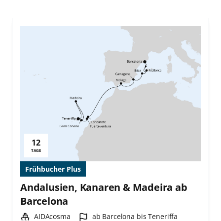
12
Reisedauer:
TAGE
Frühbucher Plus
Andalusien, Kanaren & Madeira ab
Barcelona
Schiff:
Hafen:
AIDAcosma
ab Barcelona bis Teneriffa