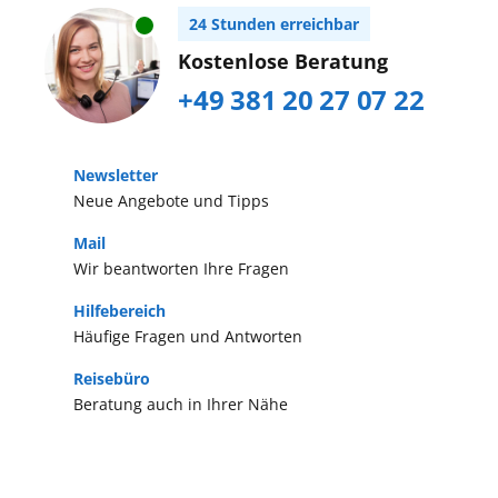
Kanareninseln überzeugt mit
24 Stunden erreichbar
ganzjährig warmen Temperaturen.
Kostenlose Beratung
Der malerische Pico del Teide, das
+49 381 20 27 07 22
schöne Städtchen Puerto de la Cruz
und der bekannte Loro Parque
gehören zu den beliebtesten
Newsletter
Neue Angebote und Tipps
Sehenswürdigkeiten.
Mail
Wir beantworten Ihre Fragen
Hilfebereich
Häufige Fragen und Antworten
Reisebüro
Beratung auch in Ihrer Nähe