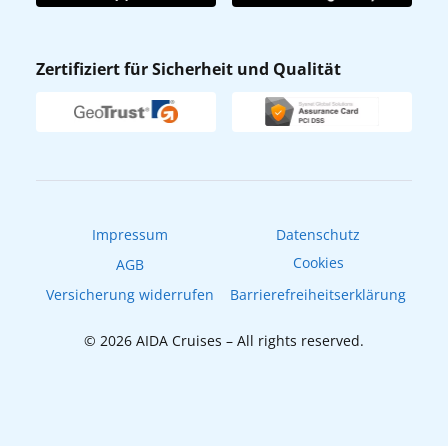
AIDA App
Nachhaltigkeit
AIDA Lounge
Zertifiziert für Sicherheit und Qualität
Verhaltens- & Ethikkodex
AIDA ID
Newsletter
AIDAradio
Fahrgastrechte
Online-Shop
EXPInet
Impressum
Datenschutz
Cookies
AGB
Versicherung widerrufen
Barrierefreiheitserklärung
© 2026 AIDA Cruises – All rights reserved.