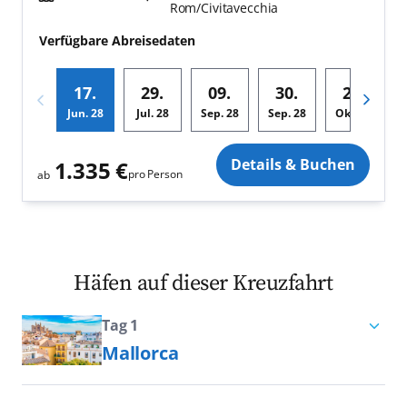
Rom/Civitavecchia
Verfügbare Abreisedaten
17.
29.
09.
30.
21.
Jun.
28
Jul.
28
Sep.
28
Sep.
28
Okt.
28
Zusatz
Details & Buchen
1.335 €
pro Person
ab
Häfen auf dieser Kreuzfahrt
Tag 1
Mallorca
Palma de Mallorca bietet exzellente