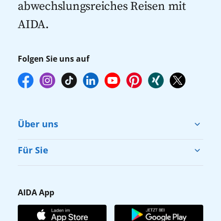
abwechslungsreiches Reisen mit
AIDA.
Folgen Sie uns auf
Über uns
Cruise & Help
Für Sie
Karriere
Barrierefreiheit
Presse
Gästefragebogen
AIDA App
Unternehmen
AIDA Club
Affiliateprogramm