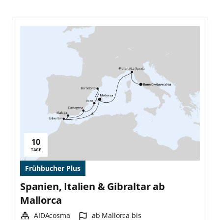
10
Reisedauer:
TAGE
Frühbucher Plus
Spanien, Italien & Gibraltar ab
Mallorca
Schiff:
Hafen:
AIDAcosma
ab Mallorca bis