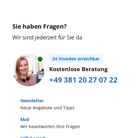
Sie an Bord!
Umgebung. Unternehmen Sie eine
der Hauptstadt Rom entfernt und ist
Wanderung entlang der Cinque Terre,
ein beliebter Hafen für Kreuzfahrten
Ausflüge in die Kulturmetropolen
Sie haben Fragen?
im westlichen Mittelmeer. Ins
Florenz und Pisa oder einen Bummel
Zentrum von Rom gelangen sie nach
Wir sind jederzeit für Sie da
durch die Gassen der Altstadt von La
etwa einer Stunde Fahrzeit. Hier
Spezia.
erwarten Sie antike Bauwerke,
24 Stunden erreichbar
mittelalterliche Plätze, Gassen und
Kostenlose Beratung
Brunnen sowie weltberühmte
+49 381 20 27 07 22
Museen.
Newsletter
Neue Angebote und Tipps
Mail
Wir beantworten Ihre Fragen