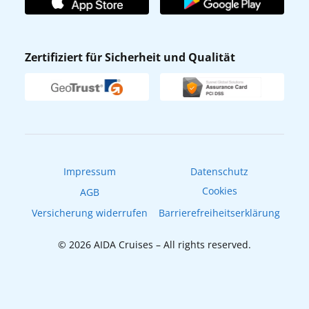
Affiliateprogramm
AIDA App
Nachhaltigkeit
AIDA Lounge
Zertifiziert für Sicherheit und Qualität
Verhaltens- & Ethikkodex
AIDA ID
Newsletter
AIDAradio
Fahrgastrechte
Online-Shop
EXPInet
Impressum
Datenschutz
Cookies
AGB
Versicherung widerrufen
Barrierefreiheitserklärung
© 2026 AIDA Cruises – All rights reserved.