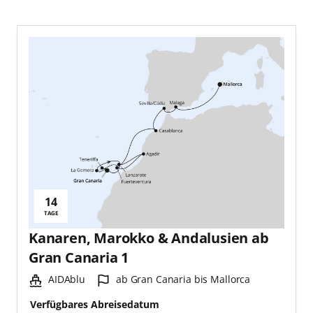
14
Reisedauer:
TAGE
Kanaren, Marokko & Andalusien ab
Gran Canaria 1
Schiff:
Hafen:
AIDAblu
ab Gran Canaria bis Mallorca
Verfügbares Abreisedatum