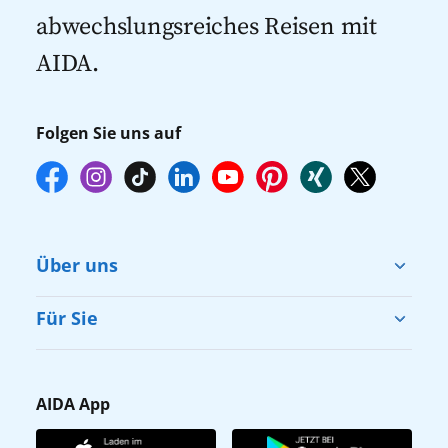
abwechslungsreiches Reisen mit
AIDA.
Folgen Sie uns auf
Über uns
Cruise & Help
Für Sie
Karriere
Barrierefreiheit
Presse
Gästefragebogen
AIDA App
Unternehmen
AIDA Club