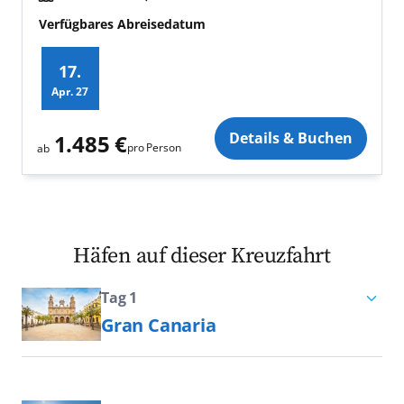
Verfügbares Abreisedatum
17.
Apr.
27
Zusatz
Details & Buchen
1.485 €
pro Person
ab
Häfen auf dieser Kreuzfahrt
Tag 1
Gran Canaria
Bei einer Kreuzfahrt durch den
Archipel der Kanarischen Inseln ist