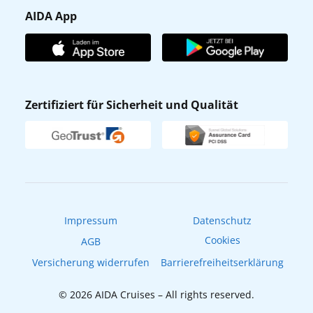
Presse
Gästefragebogen
AIDA App
Unternehmen
AIDA Club
Affiliateprogramm
AIDA App
Nachhaltigkeit
AIDA Lounge
Zertifiziert für Sicherheit und Qualität
Verhaltens- & Ethikkodex
AIDA ID
Newsletter
AIDAradio
Fahrgastrechte
Online-Shop
EXPInet
Impressum
Datenschutz
Cookies
AGB
Versicherung widerrufen
Barrierefreiheitserklärung
© 2026 AIDA Cruises – All rights reserved.