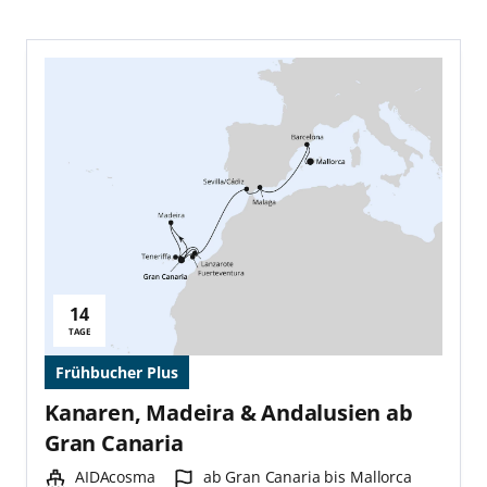
14
Reisedauer:
TAGE
Frühbucher Plus
Kanaren, Madeira & Andalusien ab
Gran Canaria
Schiff:
Hafen:
AIDAcosma
ab Gran Canaria bis Mallorca