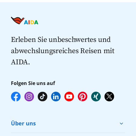
Alle AIDA Häfen
Kreuzfahrt Angebote
Kreuzfahrten nach Spanien
Last Minute Kreuzfahrten
Kreuzfahrten nach Italien
Kreuzfahrten mit Flug
Kreuzfahrten 2027
Erleben Sie unbeschwertes und
abwechslungsreiches Reisen mit
AIDA.
Folgen Sie uns auf
Über uns