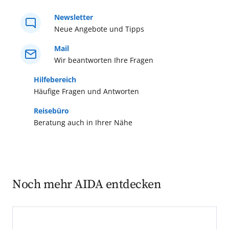
verschmelzen. Erkunden Sie die
historische Speicherstadt und die
Newsletter
Neue Angebote und Tipps
moderne Hafencity mit der
Elbphilharmonie.
Mail
Wir beantworten Ihre Fragen
Hilfebereich
Häufige Fragen und Antworten
Reisebüro
Beratung auch in Ihrer Nähe
Noch mehr AIDA entdecken