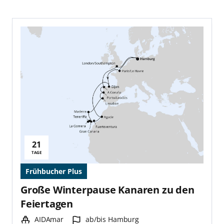
21
Reisedauer:
TAGE
Frühbucher Plus
Große Winterpause Kanaren zu den
Feiertagen
Schiff:
Hafen:
AIDAmar
ab/bis Hamburg