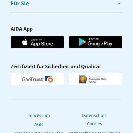
Cruise & Help
Für Sie
Karriere
Barrierefreiheit
Presse
Gästefragebogen
AIDA App
Unternehmen
AIDA Club
Affiliateprogramm
AIDA App
Nachhaltigkeit
AIDA Lounge
Zertifiziert für Sicherheit und Qualität
Verhaltens- & Ethikkodex
AIDA ID
Newsletter
AIDAradio
Fahrgastrechte
Online-Shop
EXPInet
Impressum
Datenschutz
Cookies
AGB