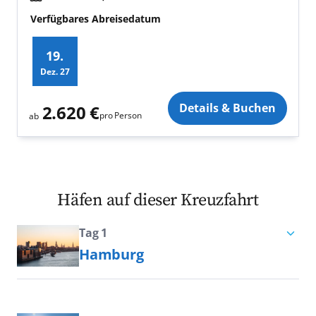
Verfügbares Abreisedatum
19.
Dez.
27
Zusatz
Details & Buchen
2.620 €
pro Person
ab
Häfen auf dieser Kreuzfahrt
Tag 1
Hamburg
Traditionell, modern, nordisch:
Hamburg gilt als die quirlige