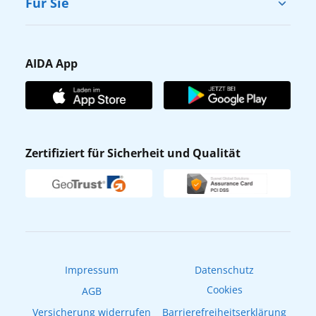
Für Sie
Karriere
Barrierefreiheit
Presse
Gästefragebogen
AIDA App
Unternehmen
AIDA Club
Affiliateprogramm
AIDA App
Nachhaltigkeit
AIDA Lounge
Zertifiziert für Sicherheit und Qualität
Verhaltens- & Ethikkodex
AIDA ID
Newsletter
AIDAradio
Fahrgastrechte
Online-Shop
EXPInet
Impressum
Datenschutz
Cookies
AGB
Versicherung widerrufen
Barrierefreiheitserklärung