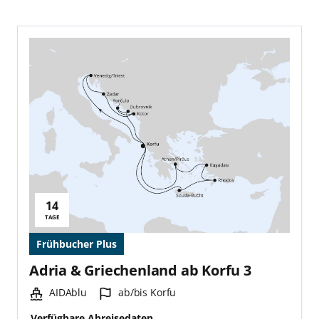
14
Reisedauer:
TAGE
Frühbucher Plus
Adria & Griechenland ab Korfu 3
Schiff:
Hafen:
AIDAblu
ab/bis Korfu
Verfügbare Abreisedaten