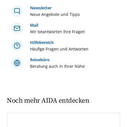
auf dem Markt und lernen Sie mehr
Newsletter
über die Geschichte der Stadt.
Neue Angebote und Tipps
Mail
Wir beantworten Ihre Fragen
Hilfebereich
Häufige Fragen und Antworten
Reisebüro
Beratung auch in Ihrer Nähe
Noch mehr AIDA entdecken