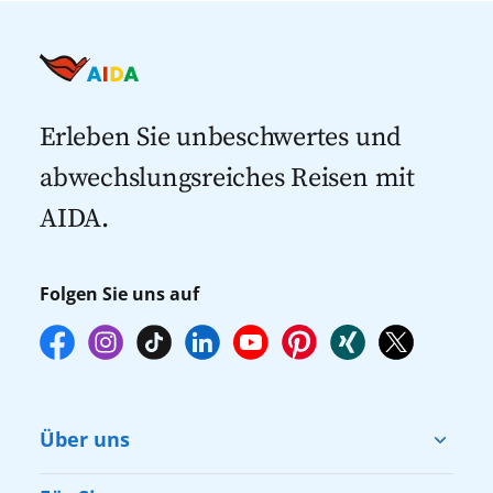
Kreuzfahrt Angebote
Kreuzfahrten nach Spanien
Last Minute Kreuzfahrten
Kreuzfahrten nach Italien
Kreuzfahrten mit Flug
Kreuzfahrten 2027
Erleben Sie unbeschwertes und
abwechslungsreiches Reisen mit
AIDA.
Folgen Sie uns auf
Über uns
Cruise & Help