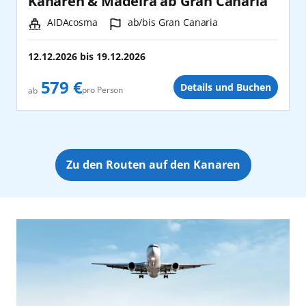
Kanaren & Madeira ab Gran Canaria
Schiff:
Hafen:
AIDAcosma
ab/bis Gran Canaria
12.12.2026
bis
19.12.2026
579 €
Details und Buchen
pro Person
ab
Zu den Routen auf den Kanaren