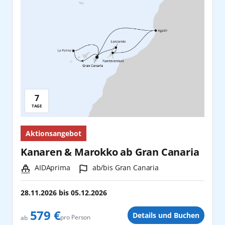
7
Reisedauer:
TAGE
Aktionsangebot
Kanaren & Marokko ab Gran Canaria
Schiff:
Hafen:
AIDAprima
ab/bis Gran Canaria
28.11.2026
bis
05.12.2026
579 €
Details und Buchen
pro Person
ab