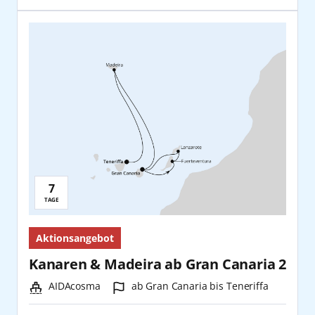
7
Reisedauer:
TAGE
Aktionsangebot
Kanaren & Madeira ab Gran Canaria 2
Schiff:
Hafen:
AIDAcosma
ab Gran Canaria bis Teneriffa