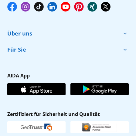
Über uns
Cruise & Help
Für Sie
Karriere
Barrierefreiheit
Presse
Gästefragebogen
AIDA App
Unternehmen
AIDA Club
Affiliateprogramm
AIDA App
Nachhaltigkeit
AIDA Lounge
Zertifiziert für Sicherheit und Qualität
Verhaltens- & Ethikkodex
AIDA ID
Newsletter
AIDAradio