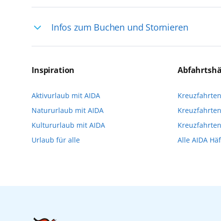
Ihre Reiseleitung – Die Entdeckerprofis: 
Infos zum Buchen und Stornieren
selten, sodass dort englischsprachige Exp
das Reiseerlebnis
Für die Teilnahme an einem unserer zahlr
Reservierungsanfrage über aida.de/myaid
Inspiration
Abfahrtsh
die Teilnehmerzahl auf vielen Ausflügen l
Aktivurlaub mit AIDA
Kreuzfahrte
Verfügung stehen. Deshalb empfehlen wir 
Natururlaub mit AIDA
Kreuzfahrten
vorzunehmen.
Kultururlaub mit AIDA
Kreuzfahrte
Urlaub für alle
Alle AIDA Hä