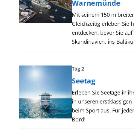
Warnemünde
Mit seinem 150 m breite
Gleichzeitig erleben Si
entdecken, bevor Sie auf
Skandinavien, ins Baltiku
Tag 2
Seetag
Erleben Sie Seetage in i
in unseren erstklassige
beim Sport aus. Für jede
Bord!