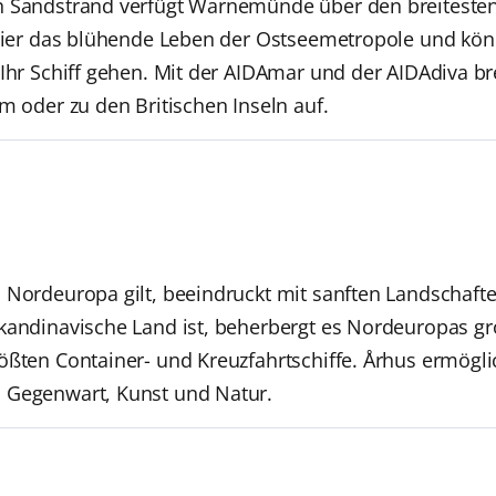
n Sandstrand verfügt Warnemünde über den breitesten
e hier das blühende Leben der Ostseemetropole und kö
 Ihr Schiff gehen. Mit der AIDAmar und der AIDAdiva b
m oder zu den Britischen Inseln auf.
 Nordeuropa gilt, beeindruckt mit sanften Landschaft
kandinavische Land ist, beherbergt es Nordeuropas gr
ößten Container- und Kreuzfahrtschiffe. Århus ermög
 Gegenwart, Kunst und Natur.