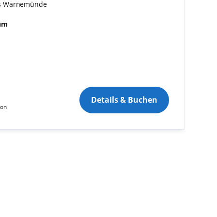
:
is Warnemünde
tum
Details & Buchen
son