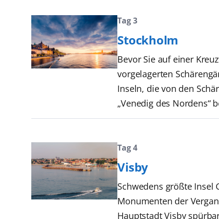
Tag 3
Stockholm
Bevor Sie auf einer Kreu
vorgelagerten Schärengär
Inseln, die von den Sch
„Venedig des Nordens“ b
Tag 4
Visby
Schwedens größte Insel 
Monumenten der Vergangen
Hauptstadt Visby spürbar