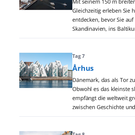
Mit seinem 150 m breite
Gleichzeitig erleben Si
entdecken, bevor Sie auf
Skandinavien, ins Baltiku
Tag 7
Århus
Dänemark, das als Tor zu
Obwohl es das kleinste s
empfängt die weltweit gr
zwischen Geschichte und
Tag 8