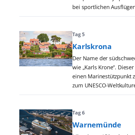
bei sportlichen Ausflügen
Tag 5
Karlskrona
Der Name der südschwedi
wie „Karls Krone“. Dieser
einen Marinestützpunkt z
zum UNESCO-Weltkulture
Tag 6
Warnemünde