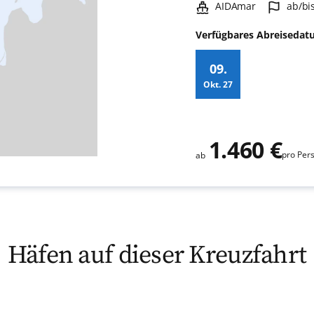
Schiff:
Hafen
AIDAmar
ab/b
Verfügbares Abreiseda
09.
Okt.
27
Zusatz
1.460 €
pro Per
ab
Häfen auf dieser Kreuzfahrt