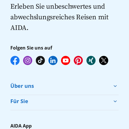
Kreuzfahrten 2027
Erleben Sie unbeschwertes und
abwechslungsreiches Reisen mit
AIDA.
Folgen Sie uns auf
Über uns
Cruise & Help
Für Sie
Karriere
Barrierefreiheit
Presse
Gästefragebogen
AIDA App