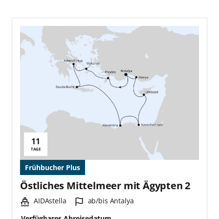
11
Reisedauer:
TAGE
Frühbucher Plus
Östliches Mittelmeer mit Ägypten 2
Schiff:
Hafen:
AIDAstella
ab/bis Antalya
Verfügbares Abreisedatum