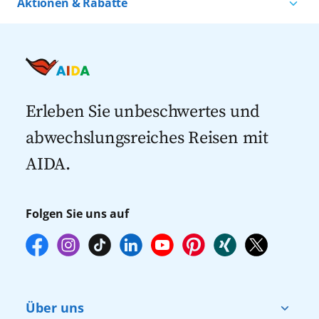
Aktionen & Rabatte
Kreuzfahrten nach Island
Alle AIDA Häfen
Kreuzfahrt Angebote
Kreuzfahrten nach Spanien
Last Minute Kreuzfahrten
Kreuzfahrten nach Italien
Kreuzfahrten mit Flug
Kreuzfahrten 2027
Erleben Sie unbeschwertes und
abwechslungsreiches Reisen mit
AIDA.
Folgen Sie uns auf
Über uns