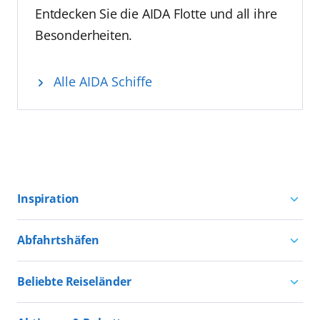
Entdecken Sie die AIDA Flotte und all ihre
Besonderheiten.
Alle AIDA Schiffe
Inspiration
Aktivurlaub mit AIDA
Abfahrtshäfen
Natururlaub mit AIDA
Kreuzfahrten ab Hamburg
Kultururlaub mit AIDA
Beliebte Reiseländer
Kreuzfahrten ab Kiel
Urlaub für alle
Kreuzfahrten nach Norwegen
Kreuzfahrten ab Warnemünde