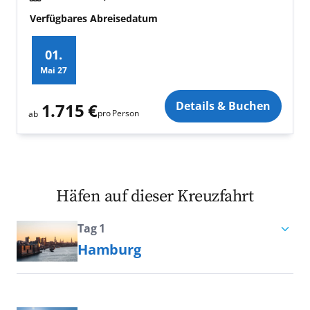
Verfügbares Abreisedatum
01.
Mai
27
Zusatz
Details & Buchen
1.715 €
pro Person
ab
Häfen auf dieser Kreuzfahrt
Tag 1
Hamburg
Traditionell, modern, nordisch:
Hamburg gilt als die quirlige