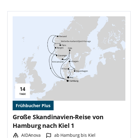
14
Reisedauer:
TAGE
Frühbucher Plus
Große Skandinavien-Reise von
Hamburg nach Kiel 1
Schiff:
Hafen:
AIDAnova
ab Hamburg bis Kiel