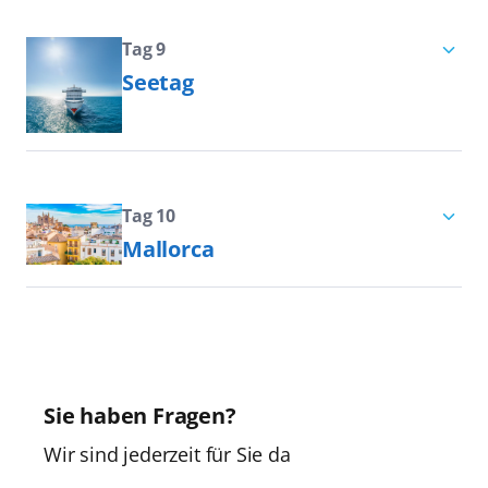
Marokko während Ihrer Kreuzfahrt,
umrahmt wird. Hier erstreckt sich die
Kreuzfahrten ins westliche
um Casablanca und die umliegenden
berühmte „Costa de la Luz“, die Küste
Mittelmeer und nach Südspanien. Die
Tag 9
Königsstädte wie Rabat und
des Lichts, wo der Atlantik aufbrandet
Seetag
andalusisiche Stadt kann auf eine
Marrakesch zu besichtigen.
und ganzjährig Heerscharen von
lange Seefahrertradition
Erleben Sie Seetage in ihrer
Wassersportlern lockt.
zurückblicken: Schließlich wurde Sie
schönsten Form auf einer AIDA
im 8. Jahrhundert v. Chr. von
Kreuzfahrt! Genießen Sie Wellness im
phönizischen Seefahrern gegründet.
Spa, kulinarische Highlights in
Tag 10
Auch heute noch ist der Hafen
Mallorca
unseren erstklassigen Restaurants
Málagas ein Dreh- und Angelpunkt an
und spannende Shows im Theatrium.
Palma de Mallorca bietet exzellente
der Costa del Sol und nach Barcelona
Entspannen Sie am Pool oder powern
Einkaufsmöglichkeiten, kulinarische
der zweitgrößte Kreuzfahrthafen
Sie sich beim Sport aus. Für jeden
Vielfalt und kulturelle Highlights.
Spaniens.
Geschmack ist etwas dabei –
Erkunden Sie die historische Altstadt
grenzenlose Vielfalt und
Sie haben Fragen?
mit der Kathedrale La Seu, charmante
unvergessliche Erlebnisse erwarten
Plätze wie die Plaza Mayor und das
Wir sind jederzeit für Sie da
Sie an Bord!
elegante Viertel Santa Catalina. Die