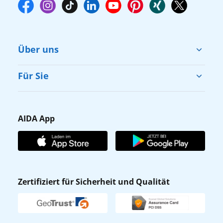
Über uns
Cruise & Help
Für Sie
Karriere
Barrierefreiheit
Presse
Gästefragebogen
AIDA App
Unternehmen
AIDA Club
Affiliateprogramm
AIDA App
Nachhaltigkeit
AIDA Lounge
Zertifiziert für Sicherheit und Qualität
Verhaltens- & Ethikkodex
AIDA ID
Newsletter
AIDAradio
Fahrgastrechte