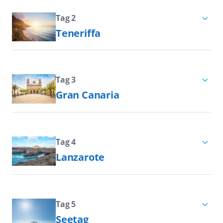
bekannt. Einige dieser herrlichen
Strände bekommen Sie schon bei der
Tag 2
Teneriffa
Einfahrt in den Hafen von Puerto del
Rosario zu Gesicht. Die nach
Santa Cruz de Tenerife, kurz Santa
Teneriffa zweitgrößte
Cruz, liegt im Nordosten der
Kanareninsel Fuerteventura ist ein
Kanareninsel Teneriffa. Das Zentrum
Tag 3
echtes Highlight auf einer Kreuzfahrt
Gran Canaria
befindet sich südlich des Anaga-
entlang der Küsten Spaniens,
Gebirges an der Küste. In der Stadt
Bei einer Kreuzfahrt durch den
Portugals und Nordafrikas.
lebt rund die Hälfte der Einwohner
Archipel der Kanarischen Inseln ist
Entdecken Sie unberührte
Teneriffas. Die größte der
der Besuch Gran Canarias mit dem
Tag 4
Dünenlandschaften, faszinierende
Kanareninseln überzeugt mit
Lanzarote
Hafen von Las Palmas ein Muss. Gran
Unterwasserwelten und
ganzjährig warmen Temperaturen.
Canaria ist die drittgrößte Insel der
Lanzarote – auch die Insel des ewigen
beeindruckende Steilküsten.
Der malerische Pico del Teide, das
Kanaren – nur Teneriffa und
Frühlings genannt – gehört neben
schöne Städtchen Puerto de la Cruz
Fuerteventura sind noch größer.
Teneriffa, Fuerteventura, Gran
Tag 5
und der bekannte Loro Parque
Doch Gran Canaria hat einiges zu
Seetag
Canaria, La Palma, La Gomera und El