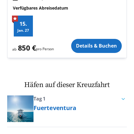
Verfügbares Abreisedatum
15.
Jan.
27
Zusatz
Details & Buchen
850 €
pro Person
ab
Häfen auf dieser Kreuzfahrt
Tag 1
Fuerteventura
Endlos weiße Traumstrände – dafür
ist die Kanarische Insel Fuerteventura