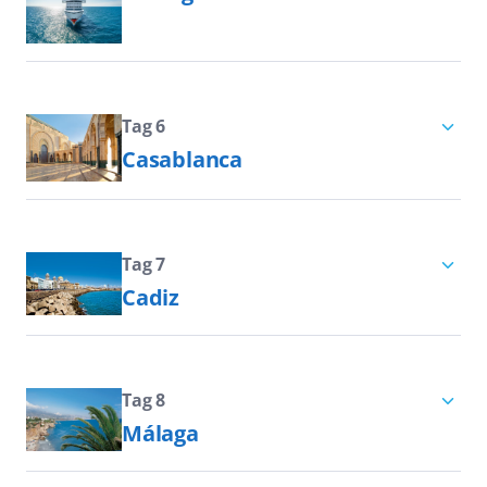
gehören zu den beliebtesten
bieten: Jahrtausende alte
Hierro zu den sieben Hauptinseln der
Erleben Sie Seetage in ihrer
Sehenswürdigkeiten.
Kulturschätze, vulkanische Berge und
Kanaren. Das Eiland liegt im
schönsten Form auf einer AIDA
traumhafte Strände erwarten Sie.
Nordosten der Inselgruppe, nur 140
Kreuzfahrt! Genießen Sie Wellness im
km vor Marokko. Hier trifft die Kraft
Spa, kulinarische Highlights in
Tag 6
der Natur auf die Energie der Kunst
Casablanca
unseren erstklassigen Restaurants
César Manriques. Niemand hat
und spannende Shows im Theatrium.
Legendär wie der Film mit Ingrid
Lanzarote mit seinen Werken so
Entspannen Sie am Pool oder powern
Bergmann und Humphrey Bogart ist
geprägt wie der Architekt und
Sie sich beim Sport aus. Für jeden
auch die Stadt Casablanca im
Tag 7
Künstler aus Arrecife.
Geschmack ist etwas dabei –
Königreich Marokko. Mit einer
Cadiz
grenzenlose Vielfalt und
Melange aus orientalischen Gassen
Einer Legende nach ist Cádiz die
unvergessliche Erlebnisse erwarten
und gelungener moderner
älteste Stadt Europas: Rund 3.000
Sie an Bord!
Architektur begeistert die größte
Jahre zählt die Hafenstadt im Süden
Tag 8
Stadt Marokkos jeden Besucher.
Málaga
des spanischen Andalusiens, die von
Nutzen Sie Ihren Aufenthalt in
der gleichnamigen Bucht von Cádiz
Málaga ist ein beliebter Hafen für