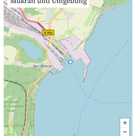
Mukran und Umgebung
+
−