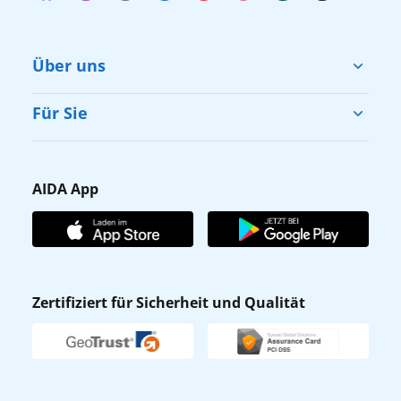
Über uns
Cruise & Help
Für Sie
Karriere
Barrierefreiheit
Presse
Gästefragebogen
AIDA App
Unternehmen
AIDA Club
Affiliateprogramm
AIDA App
Nachhaltigkeit
AIDA Lounge
Zertifiziert für Sicherheit und Qualität
Verhaltens- & Ethikkodex
AIDA ID
Newsletter
AIDAradio
Fahrgastrechte
Online-Shop