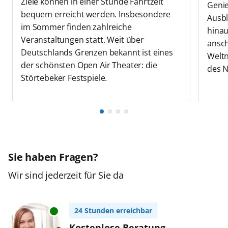
Ziele können in einer Stunde Fahrtzeit
Genie
bequem erreicht werden. Insbesondere
Ausbl
im Sommer finden zahlreiche
hinau
Veranstaltungen statt. Weit über
ansch
Deutschlands Grenzen bekannt ist eines
Welt
der schönsten Open Air Theater: die
des N
Störtebeker Festspiele.
Sie haben Fragen?
Wir sind jederzeit für Sie da
24 Stunden erreichbar
Kostenlose Beratung