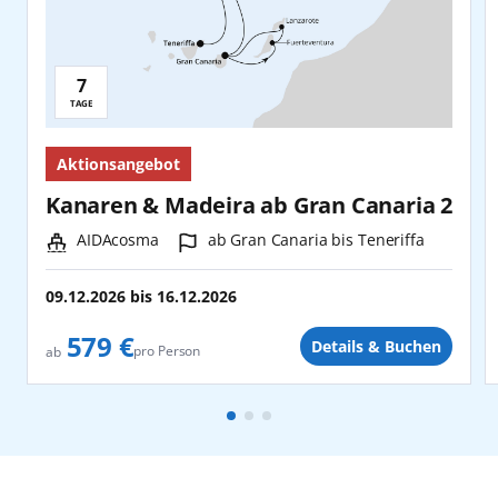
7
Reisedauer:
TAGE
Aktionsangebot
Kanaren & Madeira ab Gran Canaria 2
Schiff:
Hafen:
AIDAcosma
ab Gran Canaria bis Teneriffa
09.12.2026
bis
16.12.2026
579 €
Details & Buchen
pro Person
ab