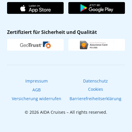
Unternehmen
AIDA Club
Affiliateprogramm
AIDA App
Nachhaltigkeit
AIDA Lounge
Zertifiziert für Sicherheit und Qualität
Verhaltens- & Ethikkodex
AIDA ID
Newsletter
AIDAradio
Fahrgastrechte
Online-Shop
EXPInet
Impressum
Datenschutz
Cookies
AGB
Versicherung widerrufen
Barrierefreiheitserklärung
© 2026 AIDA Cruises – All rights reserved.