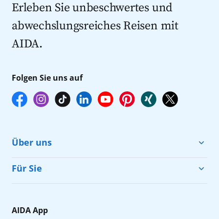
Kreuzfahrten 2027
Erleben Sie unbeschwertes und
abwechslungsreiches Reisen mit
AIDA.
Folgen Sie uns auf
Über uns
Cruise & Help
Für Sie
Karriere
Barrierefreiheit
Presse
Gästefragebogen
AIDA App