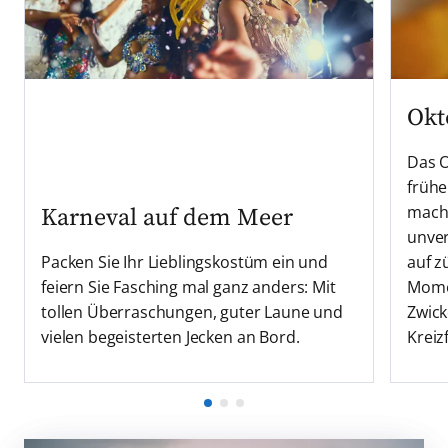
Okt
Das O
frühe
mach
Karneval auf dem Meer
unver
Packen Sie Ihr Lieblingskostüm ein und
auf z
feiern Sie Fasching mal ganz anders: Mit
Momen
tollen Überraschungen, guter Laune und
Zwick
vielen begeisterten Jecken an Bord.
Kreiz