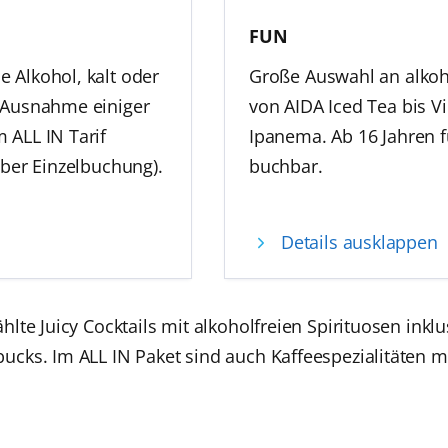
FUN
 Alkohol, kalt oder
Große Auswahl an alkoh
t Ausnahme einiger
von AIDA Iced Tea bis V
 ALL IN Tarif
Ipanema. Ab 16 Jahren f
über Einzelbuchung).
buchbar.
Viele Softdrinks und Säft
Details ausklappen
Heißgetränke
Kids und Teens Cocktail
Juicy Cocktails (alkoholfre
te Juicy Cocktails mit alkoholfreien Spirituosen inklu
Alkoholfreie Sprizz-Getr
ks. Im ALL IN Paket sind auch Kaffeespezialitäten mit
Kaffeespezialitäten**
Download Getränkep