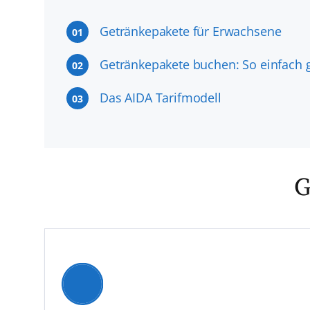
Getränkepakete für Erwachsene
01
Getränkepakete buchen: So einfach g
02
Das AIDA Tarifmodell
03
G