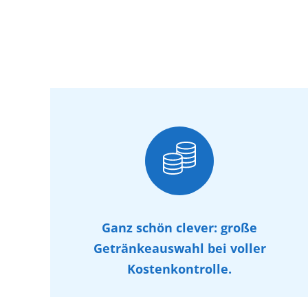
Cocktails und Mixgetränke mit und ohne Alkohol
Sprizz-Getränke
Zusätzliche Premium-Softdrinks
Download Getränkepaket AGBs (PDF)
Ganz schön clever: große
Getränkeauswahl bei voller
Kostenkontrolle.