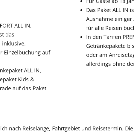
Für Gäste ab 18 Ja
Das Paket ALL IN i
Ausnahme einiger A
FORT ALL IN,
für alle Reisen buc
st das
In den Tarifen PR
inklusive.
Getränkepakete bi
ur Einzelbuchung auf
oder am Anreiseta
allerdings ohne de
nkepaket ALL IN,
kepaket Kids &
grade auf das Paket
ich nach Reiselänge, Fahrtgebiet und Reisetermin. Die 