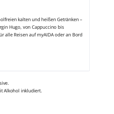
olfreien kalten und heißen Getränken –
irgin Hugo, von Cappuccino bis
ür alle Reisen auf myAIDA oder an Bord
e
s und Milchshakes
i)*
sive.
änke
 Alkohol inkludiert.
aket AGBs (PDF)