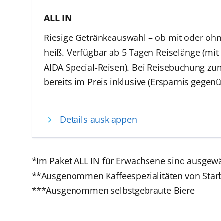
ALL IN
Riesige Getränkeauswahl – ob mit oder ohne
heiß. Verfügbar ab 5 Tagen Reiselänge (mi
AIDA Special-Reisen). Bei Reisebuchung zum
bereits im Preis inklusive (Ersparnis gegen
Viele Softdrinks und Säfte
Details ausklappen
Heißgetränke
Kids und Teens Cocktails und Milchshakes
Juicy Cocktails (alkoholfrei)*
*Im Paket ALL IN für Erwachsene sind ausgewähl
Alkoholfreie Sprizz-Getränke
**Ausgenommen Kaffeespezialitäten von Starbuc
Kaffeespezialitäten**
***Ausgenommen selbstgebraute Biere
Frisch gezapfte Biere und Flaschenbier***
Wein und Sekt im Glas