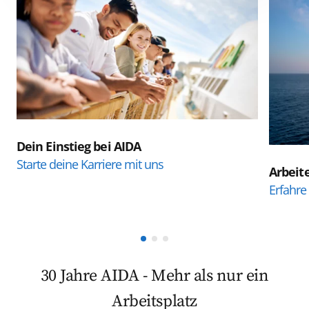
Alle
IT & Development
Yield & Transportation
Einkauf & Logistik
Dein Einstieg bei AIDA
Finance, Controlling & Legal
Starte deine Karriere mit uns
Arbeit
Erfahre
Marketing, PR & Sales
Product Management
Jobs im AIDA Kundencenter
30 Jahre AIDA - Mehr als nur ein
Arbeitsplatz
Praktikum & Werkstudententätigkeit