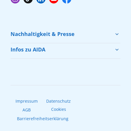
Nachhaltigkeit & Presse
Nachhaltigkeit
Infos zu AIDA
Cruise & Help
Urlaub mit AIDA
Presse
Unsere Flotte
AIDAradio
Impressum
Datenschutz
Cookies
AGB
Barrierefreiheitserklärung