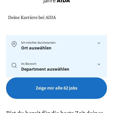
Deine Karriere bei AIDA
Ich möchte durchstarten
Ort auswählen
An Bord
Im Bereich
Department auswählen
Auf unseren Schiffen
An Bord
An Land
Zeige mir alle 62 Jobs
Alle
Alle
Nautik & Technik
Rostock