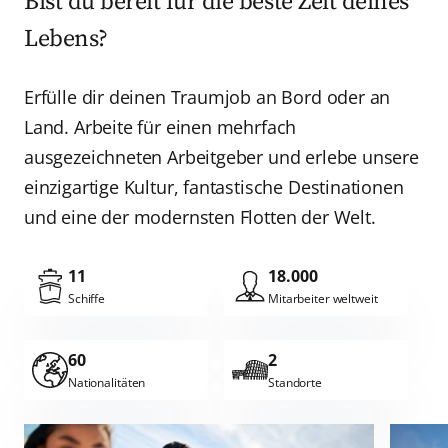
Bist du bereit für die beste Zeit deines
Bar, Restaurant & Küche
Lebens?
Hamburg
Hotel & Administration
Erfülle dir deinen Traumjob an Bord oder an
Homeoffice
Land. Arbeite für einen mehrfach
Spa & Sport
ausgezeichneten Arbeitgeber und erlebe unsere
Zurücksetzen
Anwenden
Shop & Verkauf
einzigartige Kultur, fantastische Destinationen
und eine der modernsten Flotten der Welt.
Hospital
11
18.000
Entertainment & Onstage
Schiffe
Mitarbeiter weltweit
TV & Medien
60
2
Theatertechnik & Backstage
Nationalitäten
Standorte
An Land