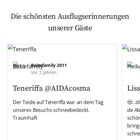
lassen Sie Wertsachen und Schmuck im
darauf, Knie und Schultern zu bedecken.
Kabinensafe an Bord.
Weitergehende Bekleidungsvorschriften
Die schönsten Ausflugserinnerungen
(z. B. in Tempeln oder Moscheen) finden
unserer Gäste
Sie in den Hinweisen zum jeweiligen
Ausflug.
Reisefamily 2011
Vor 2 Jahren
Teneriffa
@AIDAcosma
Lis
Der Teide auf Teneriffa war an dem Tag
🤠...
unseres Besuchs schneebedeckt.
de Ab
Traumhaft
schön
bring
schrei