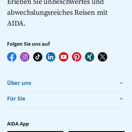
Erleben Sie unbeschwertes und
abwechslungsreiches Reisen mit
AIDA.
Folgen Sie uns auf
Über uns
Cruise & Help
Für Sie
Karriere
Barrierefreiheit
Presse
Gästefragebogen
AIDA App
Unternehmen