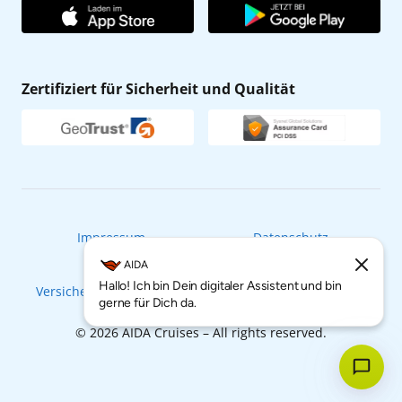
AIDA Club
Affiliateprogramm
AIDA App
Nachhaltigkeit
AIDA Lounge
Zertifiziert für Sicherheit und Qualität
Verhaltens- & Ethikkodex
AIDA ID
Newsletter
AIDAradio
Fahrgastrechte
Online-Shop
EXPInet
Impressum
Datenschutz
Cookies
AGB
AIDA
Hallo! Ich bin Dein digitaler Assistent und bin
Versicherung widerrufen
Barrierefreiheitserklärung
New message preview
gerne für Dich da.
© 2026 AIDA Cruises – All rights reserved.