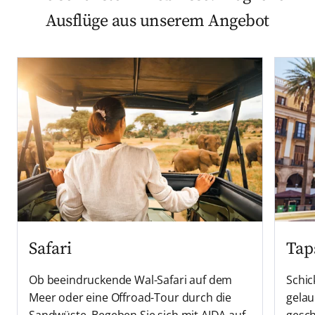
Ausflüge aus unserem Angebot
Safari
Tap
Ob beeindruckende Wal-Safari auf dem
Schic
Meer oder eine Offroad-Tour durch die
gela
Sandwüste. Begeben Sie sich mit AIDA auf
gesch