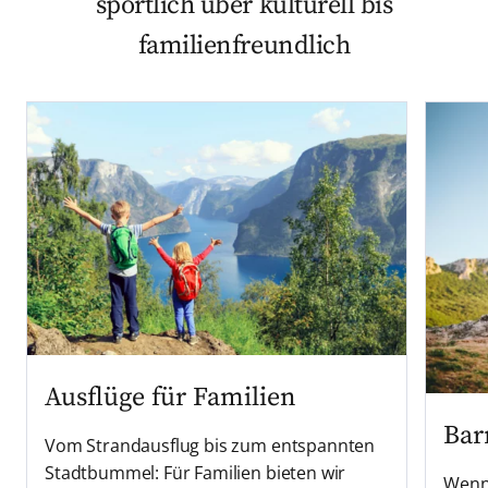
sportlich über kulturell bis
familienfreundlich
Ausflüge für Familien
Bar
Vom Strandausflug bis zum entspannten
Stadtbummel: Für Familien bieten wir
Wenn 