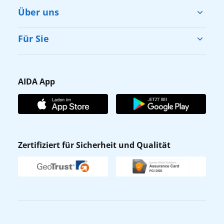
Über uns
Cruise & Help
Für Sie
Karriere
Barrierefreiheit
Presse
Gästefragebogen
AIDA App
Unternehmen
AIDA Club
Affiliateprogramm
AIDA App
Nachhaltigkeit
AIDA Lounge
Zertifiziert für Sicherheit und Qualität
Verhaltens- & Ethikkodex
AIDA ID
Newsletter
AIDAradio
Fahrgastrechte
Online-Shop
EXPInet