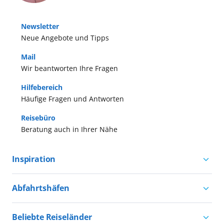
Newsletter
Neue Angebote und Tipps
Mail
Wir beantworten Ihre Fragen
Hilfebereich
Häufige Fragen und Antworten
Reisebüro
Beratung auch in Ihrer Nähe
Inspiration
Aktivurlaub mit AIDA
Abfahrtshäfen
Natururlaub mit AIDA
Kreuzfahrten ab Hamburg
Kultururlaub mit AIDA
Beliebte Reiseländer