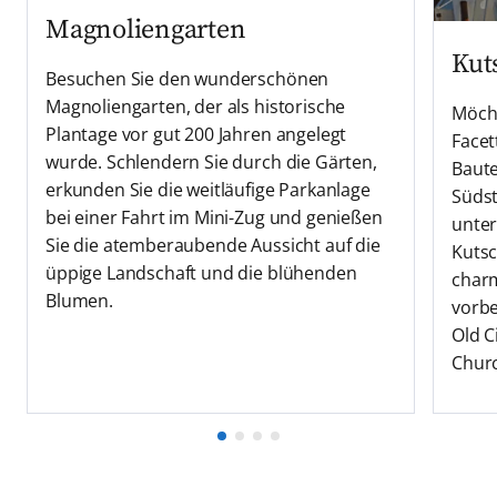
Magnoliengarten
Kut
Besuchen Sie den wunderschönen
Magnoliengarten, der als historische
Möcht
Plantage vor gut 200 Jahren angelegt
Facet
wurde. Schlendern Sie durch die Gärten,
Baute
erkunden Sie die weitläufige Parkanlage
Süds
bei einer Fahrt im Mini-Zug und genießen
unter
Sie die atemberaubende Aussicht auf die
Kutsc
üppige Landschaft und die blühenden
charm
Blumen.
vorbe
Old C
Chur