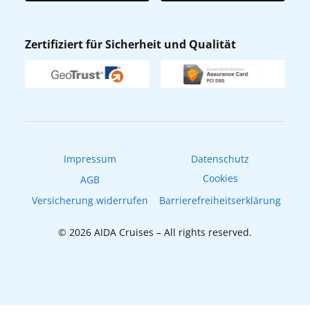
AIDA App
Nachhaltigkeit
AIDA Lounge
Zertifiziert für Sicherheit und Qualität
Verhaltens- & Ethikkodex
AIDA ID
Newsletter
AIDAradio
Fahrgastrechte
Online-Shop
EXPInet
Impressum
Datenschutz
Cookies
AGB
Versicherung widerrufen
Barrierefreiheitserklärung
© 2026 AIDA Cruises – All rights reserved.