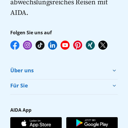
abwechslungsreiches Reisen mit
AIDA.
Folgen Sie uns auf
Über uns
Cruise & Help
Für Sie
Karriere
Barrierefreiheit
Presse
Gästefragebogen
AIDA App
Unternehmen
AIDA Club
Affiliateprogramm