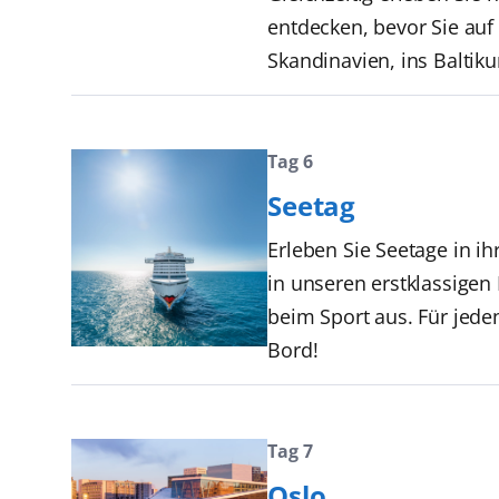
entdecken, bevor Sie auf
Skandinavien, ins Baltiku
Tag 6
Seetag
Erleben Sie Seetage in i
in unseren erstklassige
beim Sport aus. Für jede
Bord!
Tag 7
Oslo