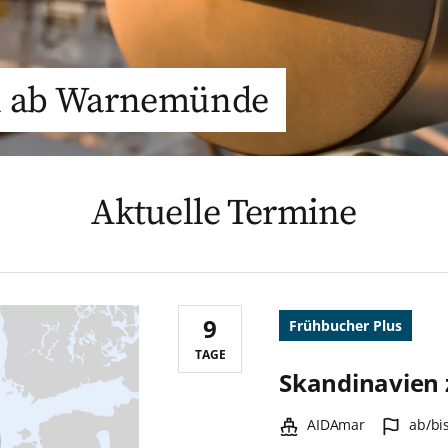
rn ab Warnemünde
Aktuelle Termine
9
Frühbucher Plus
Reisedauer:
TAGE
Skandinavien
Schiff:
Hafen
AIDAmar
ab/b