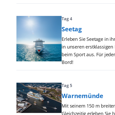
Tag 4
Seetag
Erleben Sie Seetage in i
in unseren erstklassige
beim Sport aus. Für jede
Bord!
Tag 5
Warnemünde
Mit seinem 150 m breite
Gleichzeitig erleben Si