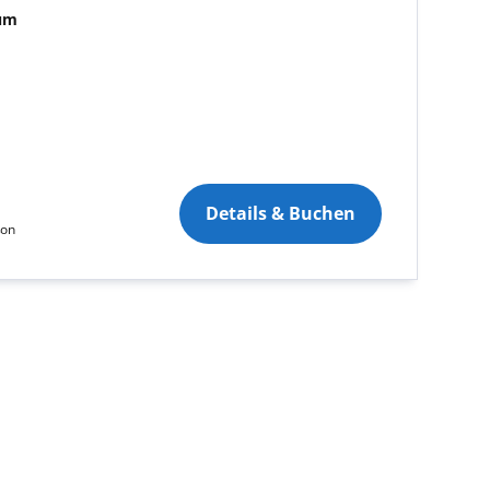
tum
Details & Buchen
son