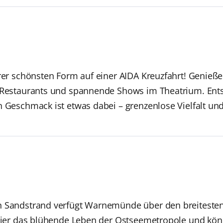
hrer schönsten Form auf einer AIDA Kreuzfahrt! Genieße
n Restaurants und spannende Shows im Theatrium. Ent
n Geschmack ist etwas dabei – grenzenlose Vielfalt un
n Sandstrand verfügt Warnemünde über den breitesten
e hier das blühende Leben der Ostseemetropole und kö