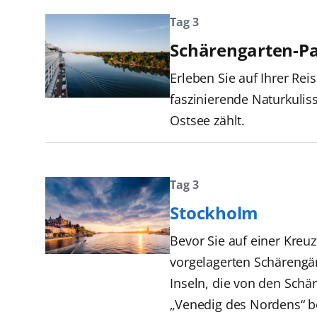
Tag 3
Schärengarten-P
Erleben Sie auf Ihrer R
faszinierende Naturkuliss
Ostsee zählt.
Tag 3
Stockholm
Bevor Sie auf einer Kreu
vorgelagerten Schärengär
Inseln, die von den Sch
„Venedig des Nordens“ b