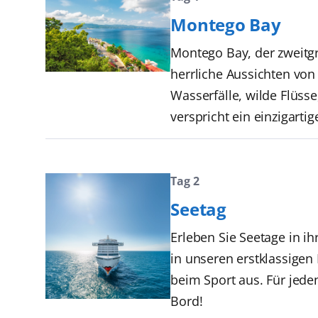
Montego Bay
Montego Bay, der zweitgr
herrliche Aussichten vo
Wasserfälle, wilde Flüss
verspricht ein einzigarti
Tag 2
Seetag
Erleben Sie Seetage in i
in unseren erstklassige
beim Sport aus. Für jede
Bord!