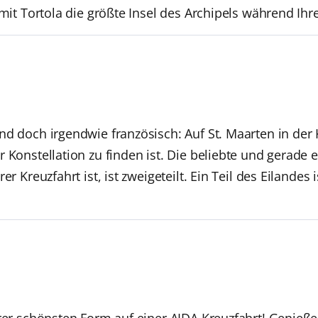
k mit Tortola die größte Insel des Archipels während I
d doch irgendwie französisch: Auf St. Maarten in der K
 Konstellation zu finden ist. Die beliebte und gerade 
er Kreuzfahrt ist, ist zweigeteilt. Ein Teil des Eilandes
hrer schönsten Form auf einer AIDA Kreuzfahrt! Genieße