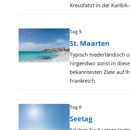
Kreuzfahrt in der Karibi
Tag 5
St. Maarten
Typisch niederländisch un
nirgendwo sonst in dieser
bekanntesten Ziele auf Ihr
Frankreich.
Tag 6
Seetag
Erleben Sie Seetage in i