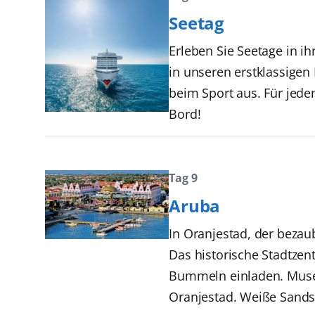
Seetag
Erleben Sie Seetage in i
in unseren erstklassige
beim Sport aus. Für jede
Bord!
Tag 9
Aruba
In Oranjestad, der bezau
Das historische Stadtze
Bummeln einladen. Museen
Oranjestad. Weiße Sands