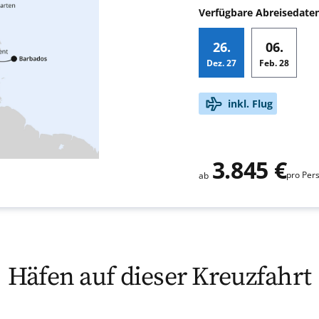
Verfügbare Abreisedate
26.
06.
Dez.
27
Feb.
28
Zusatz
inkl. Flug
3.845 €
pro Per
ab
Häfen auf dieser Kreuzfahrt