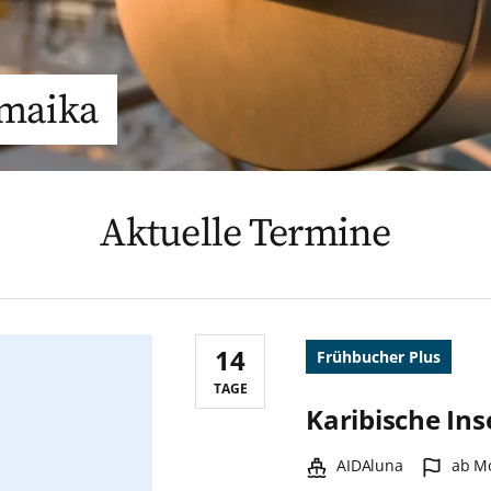
amaika
Aktuelle Termine
14
Frühbucher Plus
Reisedauer:
TAGE
Karibische In
Schiff:
Hafen
AIDAluna
ab M