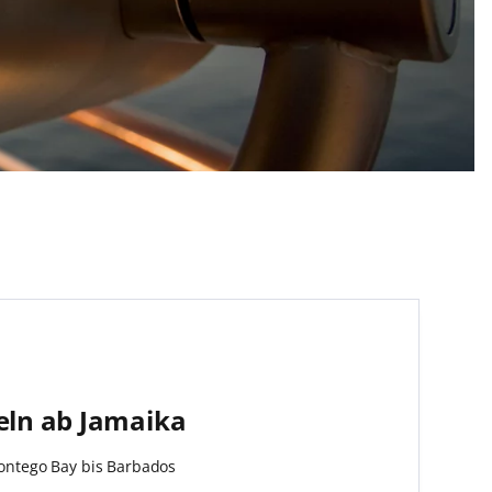
seln ab Jamaika
:
ontego Bay bis Barbados