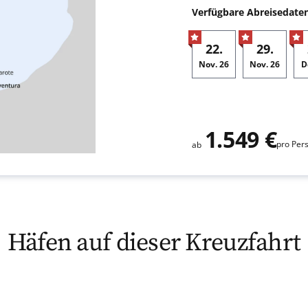
Verfügbare Abreisedate
22.
29.
Nov.
26
Nov.
26
D
Zusatz
1.549 €
pro Per
ab
Häfen auf dieser Kreuzfahrt