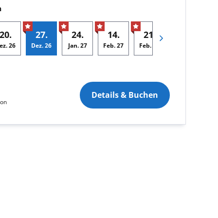
n
20.
27.
24.
14.
21.
14.
ez.
26
Dez.
26
Jan.
27
Feb.
27
Feb.
27
Mär.
27
Mä
Details & Buchen
son