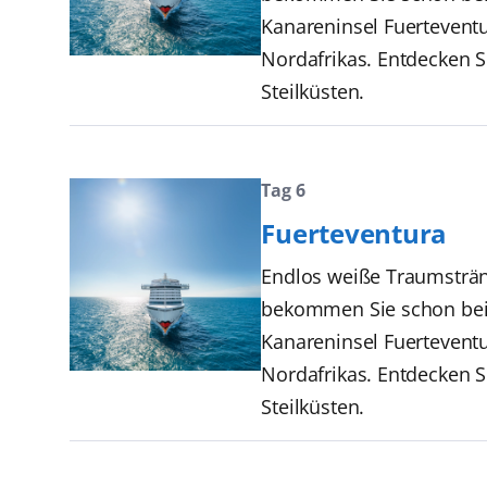
Kanareninsel Fuerteventur
Nordafrikas. Entdecken 
Steilküsten.
Tag 6
Fuerteventura
Endlos weiße Traumstränd
bekommen Sie schon bei d
Kanareninsel Fuerteventur
Nordafrikas. Entdecken 
Steilküsten.