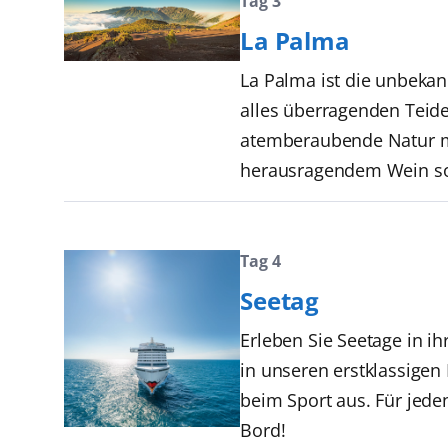
Tag 3
La Palma
La Palma ist die unbekan
alles überragenden Teide
atemberaubende Natur mi
herausragendem Wein sow
Tag 4
Seetag
Erleben Sie Seetage in i
in unseren erstklassige
beim Sport aus. Für jede
Bord!