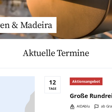
en & Madeira
Aktuelle Termine
12
Aktionsangebot
Reisedauer:
TAGE
Große Rundre
Schiff:
Hafen:
AIDAblu
ab Gra