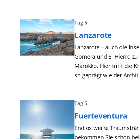
Tag 5
Lanzarote
Lanzarote – auch die Ins
Gomera und El Hierro zu 
Marokko. Hier trifft die
so geprägt wie der Archit
Tag 5
Fuerteventura
Endlos weiße Traumstränd
bekommen Sie schon bei d