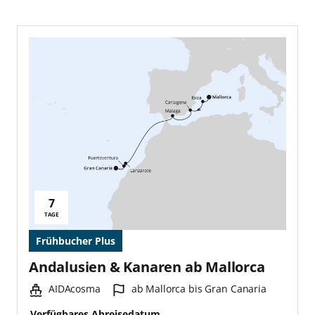
7
Reisedauer:
TAGE
Frühbucher Plus
Andalusien & Kanaren ab Mallorca
Schiff:
Hafen:
AIDAcosma
ab Mallorca bis Gran Canaria
Verfügbares Abreisedatum