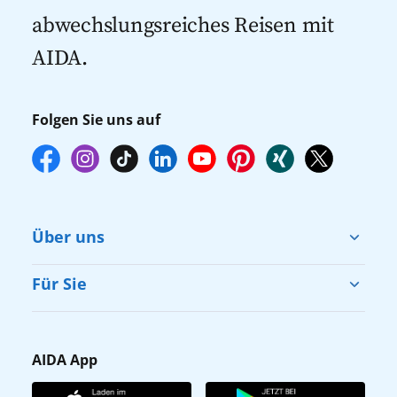
abwechslungsreiches Reisen mit
AIDA.
Folgen Sie uns auf
Über uns
Cruise & Help
Für Sie
Karriere
Barrierefreiheit
Presse
Gästefragebogen
AIDA App
Unternehmen
AIDA Club