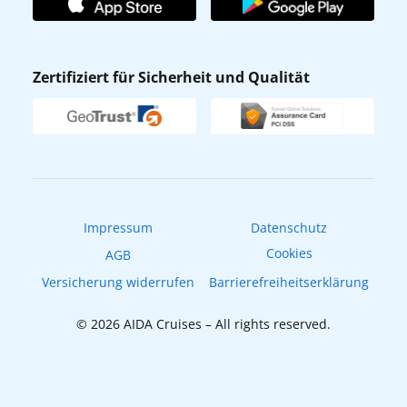
Affiliateprogramm
AIDA App
Nachhaltigkeit
AIDA Lounge
Zertifiziert für Sicherheit und Qualität
Verhaltens- & Ethikkodex
AIDA ID
Newsletter
AIDAradio
Fahrgastrechte
Online-Shop
EXPInet
Impressum
Datenschutz
Cookies
AGB
Versicherung widerrufen
Barrierefreiheitserklärung
© 2026 AIDA Cruises – All rights reserved.