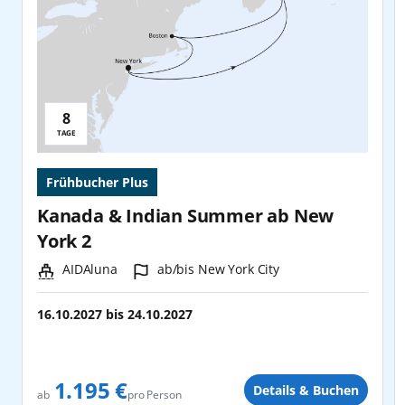
8
Reisedauer:
TAGE
Frühbucher Plus
Kanada & Indian Summer ab New
York 2
Schiff:
Hafen:
AIDAluna
ab/bis New York City
16.10.2027
bis
24.10.2027
1.195 €
Details & Buchen
pro Person
ab