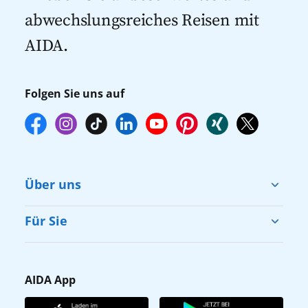
abwechslungsreiches Reisen mit
AIDA.
Folgen Sie uns auf
Über uns
Cruise & Help
Für Sie
Karriere
Barrierefreiheit
Presse
Gästefragebogen
AIDA App
Unternehmen
AIDA Club