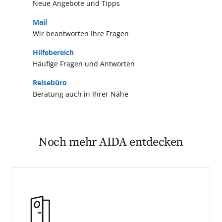
Neue Angebote und Tipps
Mail
Wir beantworten Ihre Fragen
Hilfebereich
Häufige Fragen und Antworten
Reisebüro
Beratung auch in Ihrer Nähe
bequeme Kleidung und festes
Schuhwerk für lange
Erkundungstouren
Noch mehr AIDA entdecken
atmungsaktive Stoffe für heiße
Monate
wasser- und winddichte Kleidung,
Schal und Mütze für Frühling und
Herbst