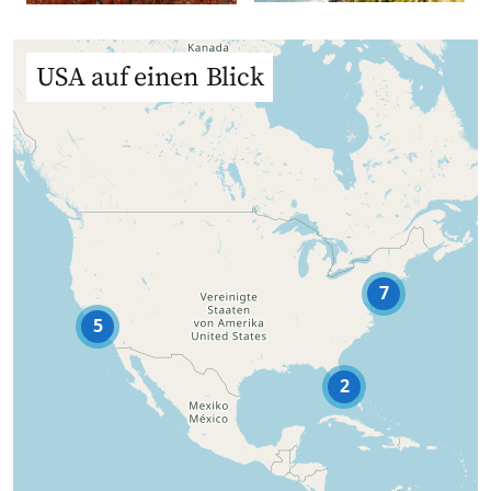
USA auf einen Blick
7
5
2