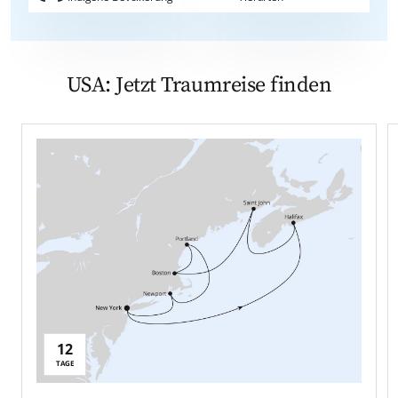
USA: Jetzt Traumreise finden
12
Reisedauer:
TAGE