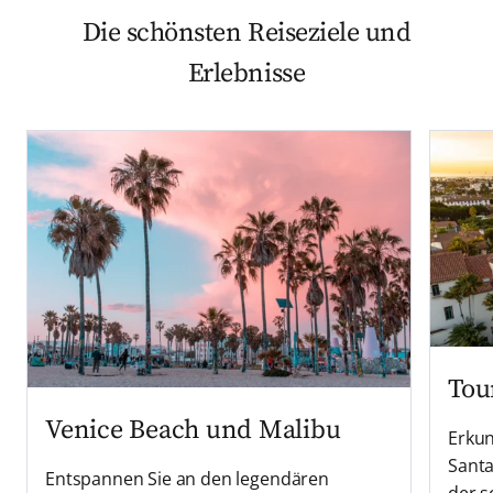
Die schönsten Reiseziele und
Erlebnisse
Tou
Venice Beach und Malibu
Erkun
Santa
Entspannen Sie an den legendären
der s