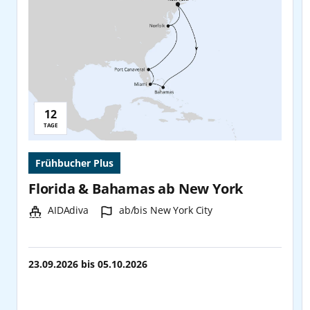
12
Reisedauer:
TAGE
Frühbucher Plus
Florida & Bahamas ab New York
Schiff:
Hafen:
AIDAdiva
ab/bis New York City
23.09.2026
bis
05.10.2026