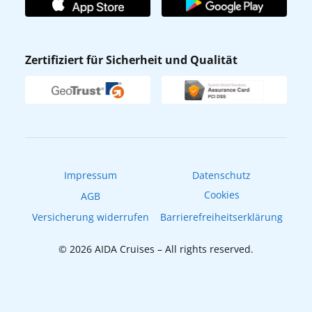
Affiliateprogramm
AIDA App
Nachhaltigkeit
AIDA Lounge
Zertifiziert für Sicherheit und Qualität
Verhaltens- & Ethikkodex
AIDA ID
Newsletter
AIDAradio
Fahrgastrechte
Online-Shop
EXPInet
Impressum
Datenschutz
Cookies
AGB
Versicherung widerrufen
Barrierefreiheitserklärung
© 2026 AIDA Cruises – All rights reserved.