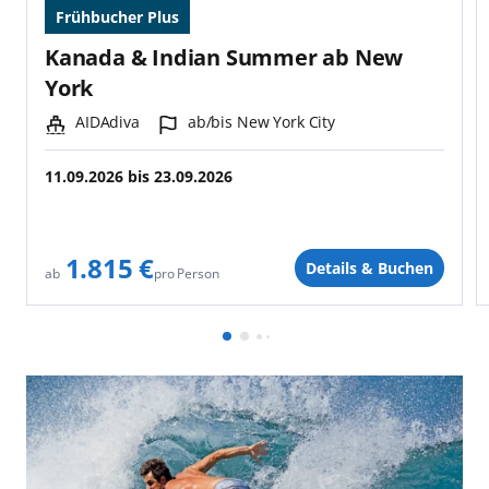
Frühbucher Plus
Kanada & Indian Summer ab New
York
Schiff:
Hafen:
AIDAdiva
ab/bis New York City
11.09.2026
bis
23.09.2026
1.815 €
Details & Buchen
pro Person
ab