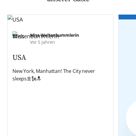
Miss Weltenbummlerin
Vor 5 Jahren
USA
New York, Manhattan! The City never
sleeps🚢🗽🔝