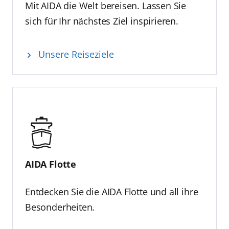
Mit AIDA die Welt bereisen. Lassen Sie
sich für Ihr nächstes Ziel inspirieren.
Unsere Reiseziele
leichte Sommerbekleidung
bequeme und feste Schuhe
(winddichte) Jacke, Schal und Mütze
für Frühling und Herbst
AIDA Flotte
Badebekleidung und
Strandutensilien
Entdecken Sie die AIDA Flotte und all ihre
Besonderheiten.