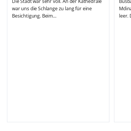
Die Stadt war sehr voll. An der Kathedrale
Busba
war uns die Schlange zu lang für eine
Mdina
Besichtigung. Beim...
leer. 