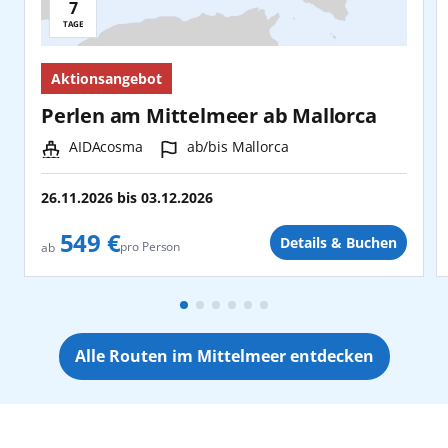
7
Reisedauer:
TAGE
Aktionsangebot
Perlen am Mittelmeer ab Mallorca
Schiff:
Hafen:
AIDAcosma
ab/bis Mallorca
26.11.2026
bis
03.12.2026
549 €
Details & Buchen
pro Person
ab
Alle Routen im Mittelmeer entdecken