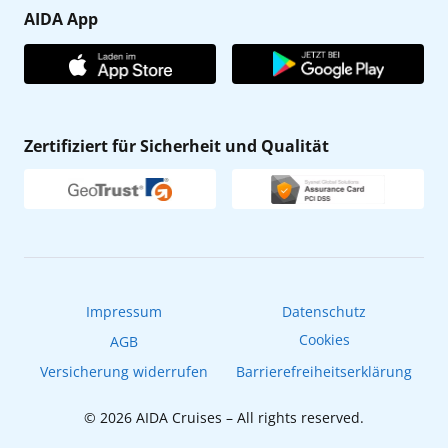
Gästefragebogen
AIDA App
Unternehmen
AIDA Club
Affiliateprogramm
AIDA App
Nachhaltigkeit
AIDA Lounge
Zertifiziert für Sicherheit und Qualität
Verhaltens- & Ethikkodex
AIDA ID
Newsletter
AIDAradio
Fahrgastrechte
Online-Shop
EXPInet
Impressum
Datenschutz
Cookies
AGB
Versicherung widerrufen
Barrierefreiheitserklärung
© 2026 AIDA Cruises – All rights reserved.