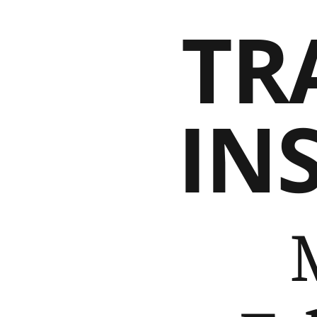
TR
IN