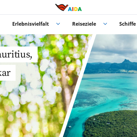
Erlebnisvielfalt
Reiseziele
Schiffe
uritius,
kar