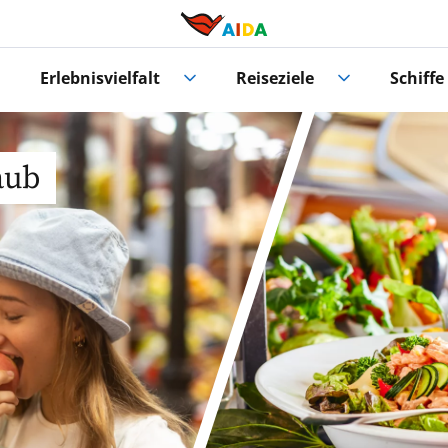
Erlebnisvielfalt
Reiseziele
Schiffe
aub