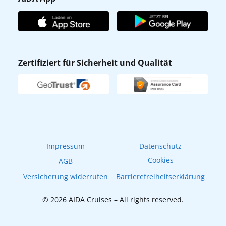
Unternehmen
AIDA Club
Affiliateprogramm
AIDA App
Nachhaltigkeit
AIDA Lounge
Zertifiziert für Sicherheit und Qualität
Verhaltens- & Ethikkodex
AIDA ID
Newsletter
AIDAradio
Fahrgastrechte
Online-Shop
EXPInet
Impressum
Datenschutz
Cookies
AGB
Versicherung widerrufen
Barrierefreiheitserklärung
© 2026 AIDA Cruises – All rights reserved.