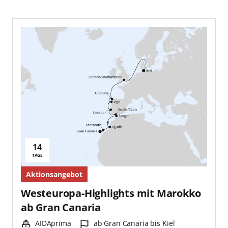
14
Reisedauer:
TAGE
Aktionsangebot
Westeuropa-Highlights mit Marokko
ab Gran Canaria
Schiff:
Hafen:
AIDAprima
ab Gran Canaria bis Kiel