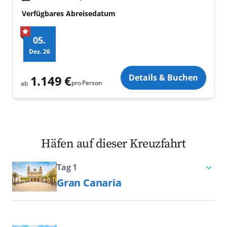
Verfügbares Abreisedatum
05.
Dez.
26
Zusatz
Details & Buchen
1.149 €
pro Person
ab
Häfen auf dieser Kreuzfahrt
Tag 1
Gran Canaria
Bei einer Kreuzfahrt durch den
Archipel der Kanarischen Inseln ist