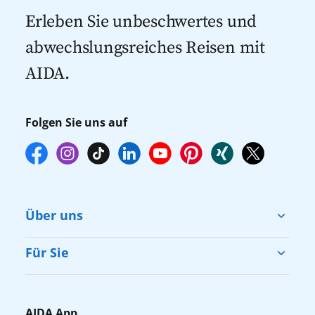
Kreuzfahrten 2027
Erleben Sie unbeschwertes und
abwechslungsreiches Reisen mit
AIDA.
Folgen Sie uns auf
Über uns
Cruise & Help
Für Sie
Karriere
Barrierefreiheit
Presse
Gästefragebogen
AIDA App