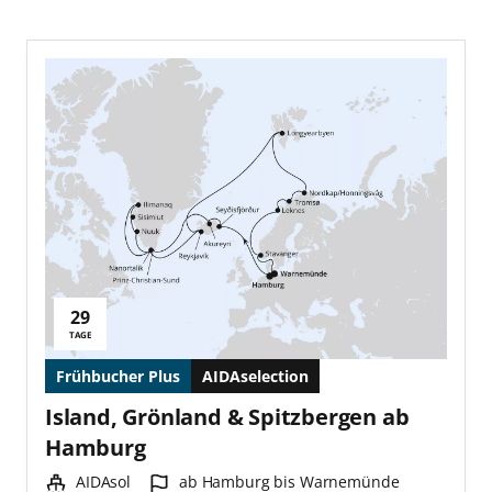
29
Reisedauer:
TAGE
Frühbucher Plus
AIDAselection
Island, Grönland & Spitzbergen ab
Hamburg
Schiff:
Hafen:
AIDAsol
ab Hamburg bis Warnemünde