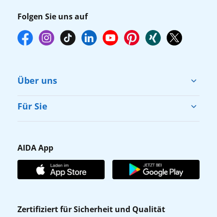
Folgen Sie uns auf
Über uns
Cruise & Help
Für Sie
Karriere
Barrierefreiheit
Presse
Gästefragebogen
AIDA App
Unternehmen
AIDA Club
Affiliateprogramm
AIDA App
Nachhaltigkeit
AIDA Lounge
Zertifiziert für Sicherheit und Qualität
Verhaltens- & Ethikkodex