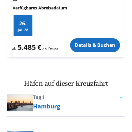
Verfügbares Abreisedatum
26.
Jul.
28
Zusatz
Details & Buchen
5.485 €
pro Person
ab
Häfen auf dieser Kreuzfahrt
Tag 1
Hamburg
Traditionell, modern, nordisch:
Hamburg gilt als die quirlige