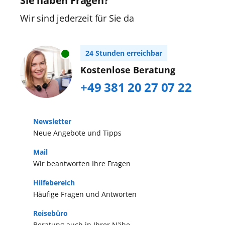
Sie haben Fragen?
hier das blühende Leben der
unvergessliche Erlebnisse erwarten
Ostseemetropole und können
Wir sind jederzeit für Sie da
Sie an Bord!
zahlreiche Sehenswürdigkeiten
entdecken, bevor Sie auf Ihr Schiff
24 Stunden erreichbar
gehen. Mit der AIDAmar und der
Kostenlose Beratung
AIDAdiva brechen Sie von hier zum
+49 381 20 27 07 22
Beispiel nach Skandinavien, ins
Baltikum oder zu den Britischen
Inseln auf.
Newsletter
Neue Angebote und Tipps
Mail
Wir beantworten Ihre Fragen
Hilfebereich
Häufige Fragen und Antworten
Reisebüro
Beratung auch in Ihrer Nähe