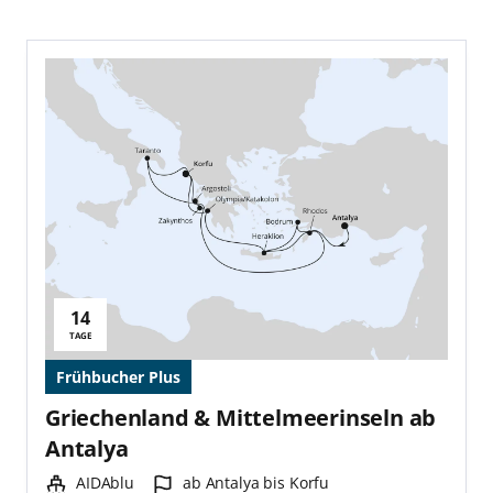
14
Reisedauer:
TAGE
Frühbucher Plus
Griechenland & Mittelmeerinseln ab
Antalya
Schiff:
Hafen:
AIDAblu
ab Antalya bis Korfu