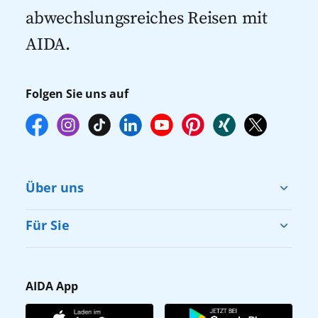
abwechslungsreiches Reisen mit
AIDA.
Folgen Sie uns auf
Über uns
Cruise & Help
Für Sie
Karriere
Barrierefreiheit
Presse
Gästefragebogen
AIDA App
Unternehmen
AIDA Club