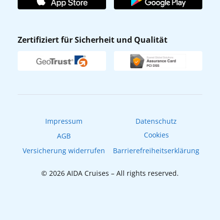
Affiliateprogramm
AIDA App
Nachhaltigkeit
AIDA Lounge
Zertifiziert für Sicherheit und Qualität
Verhaltens- & Ethikkodex
AIDA ID
Newsletter
AIDAradio
Fahrgastrechte
Online-Shop
EXPInet
Impressum
Datenschutz
Cookies
AGB
Versicherung widerrufen
Barrierefreiheitserklärung
© 2026 AIDA Cruises – All rights reserved.