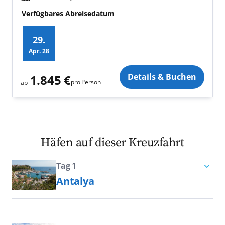
Verfügbares Abreisedatum
29.
Apr.
28
Zusatz
Details & Buchen
1.845 €
pro Person
ab
Häfen auf dieser Kreuzfahrt
Tag 1
Antalya
Bei einer Kreuzfahrt im östlichen
Mittelmeer darf ein Aufenthalt an der