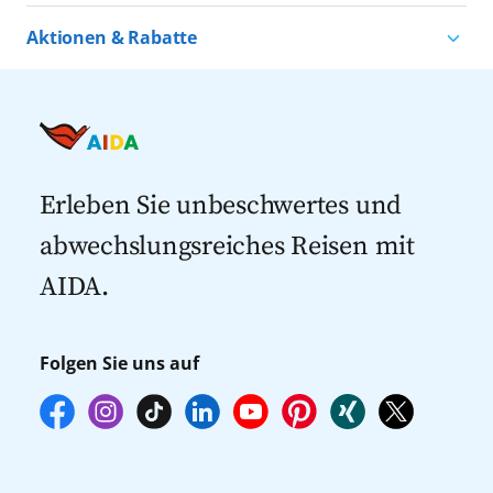
Kreuzfahrten nach Norwegen
Kreuzfahrten ab Warnemünde
Aktionen & Rabatte
Kreuzfahrten nach Island
Alle AIDA Häfen
Kreuzfahrt Angebote
Kreuzfahrten nach Spanien
Last Minute Kreuzfahrten
Kreuzfahrten nach Italien
Kreuzfahrten mit Flug
Kreuzfahrten 2027
Erleben Sie unbeschwertes und
abwechslungsreiches Reisen mit
AIDA.
Folgen Sie uns auf