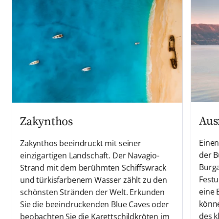
Aus
Zakynthos
Einen
Zakynthos beeindruckt mit seiner
der B
einzigartigen Landschaft. Der Navagio-
Burga
Strand mit dem berühmten Schiffswrack
Festu
und türkisfarbenem Wasser zählt zu den
eine 
schönsten Stränden der Welt. Erkunden
könne
Sie die beeindruckenden Blue Caves oder
des k
beobachten Sie die Karettschildkröten im