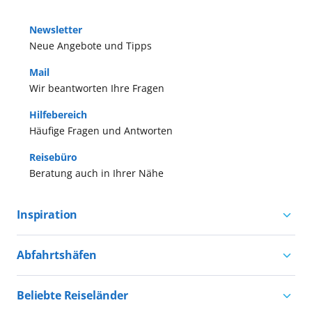
Newsletter
Neue Angebote und Tipps
Mail
Wir beantworten Ihre Fragen
Hilfebereich
Häufige Fragen und Antworten
Reisebüro
Beratung auch in Ihrer Nähe
Inspiration
Aktivurlaub mit AIDA
Abfahrtshäfen
Natururlaub mit AIDA
Kreuzfahrten ab Hamburg
Kultururlaub mit AIDA
Beliebte Reiseländer
Kreuzfahrten ab Kiel
Urlaub für alle