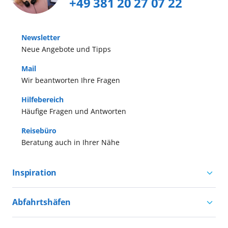
+49 381 20 27 07 22
Newsletter
Neue Angebote und Tipps
Mail
Wir beantworten Ihre Fragen
Hilfebereich
Häufige Fragen und Antworten
Reisebüro
Beratung auch in Ihrer Nähe
Inspiration
Aktivurlaub mit AIDA
Abfahrtshäfen
Natururlaub mit AIDA
Kreuzfahrten ab Hamburg
Kultururlaub mit AIDA