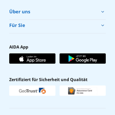
Über uns
Cruise & Help
Für Sie
Karriere
Barrierefreiheit
Presse
Gästefragebogen
AIDA App
Unternehmen
AIDA Club
Affiliateprogramm
AIDA App
Nachhaltigkeit
AIDA Lounge
Zertifiziert für Sicherheit und Qualität
Verhaltens- & Ethikkodex
AIDA ID
Newsletter
AIDAradio
Fahrgastrechte
Online-Shop
EXPInet