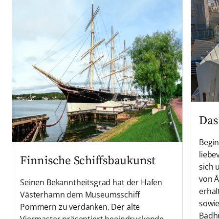
Das
Begin
liebe
Finnische Schiffsbaukunst
sich 
von Å
Seinen Bekanntheitsgrad hat der Hafen
erhal
Västerhamn dem Museumsschiff
sowie
Pommern zu verdanken. Der alte
Badh
Viermaster präsentiert beeindruckende