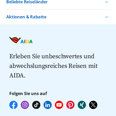
Beliebte Reiseländer
Kreuzfahrten ab Kiel
Urlaub für alle
Kreuzfahrten nach Norwegen
Kreuzfahrten ab Warnemünde
Aktionen & Rabatte
Kreuzfahrten nach Island
Alle AIDA Häfen
Kreuzfahrt Angebote
Kreuzfahrten nach Spanien
Last Minute Kreuzfahrten
Kreuzfahrten nach Italien
Kreuzfahrten mit Flug
Kreuzfahrten 2027
Erleben Sie unbeschwertes und
abwechslungsreiches Reisen mit
AIDA.
Folgen Sie uns auf