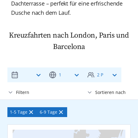
Dachterrasse – perfekt für eine erfrischende
Dusche nach dem Lauf.
Kreuzfahrten nach London, Paris und
Barcelona
1
2 P
Adria
Filtern
Sortieren nach
Erwachsene
2
Aktive Filter:
ab 25 Jahre
Preis
Afrika
Abflughafen
1-5 Tage
6-9 Tage
Reisedauer
Filter entfernen
Reisedauer
Filter entfernen
Preis absteigend
Ohne Flughafen
Abfahrtshafen
Asien
Jugendliche
0
16 bis 24 Jahre