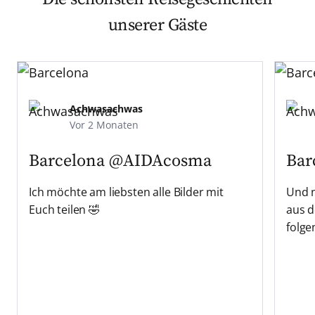
unserer Gäste
Achwasachwas
Vor 2 Monaten
Barcelona
@AIDAcosma
Bar
Ich möchte am liebsten alle Bilder mit
Und n
Euch teilen 🤣
aus d
folge