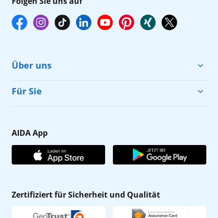
Folgen Sie uns auf
Über uns
Cruise & Help
Für Sie
Karriere
Barrierefreiheit
Presse
Gästefragebogen
AIDA App
Unternehmen
AIDA Club
Affiliateprogramm
AIDA App
Nachhaltigkeit
AIDA Lounge
Zertifiziert für Sicherheit und Qualität
Verhaltens- & Ethikkodex
AIDA ID
Newsletter