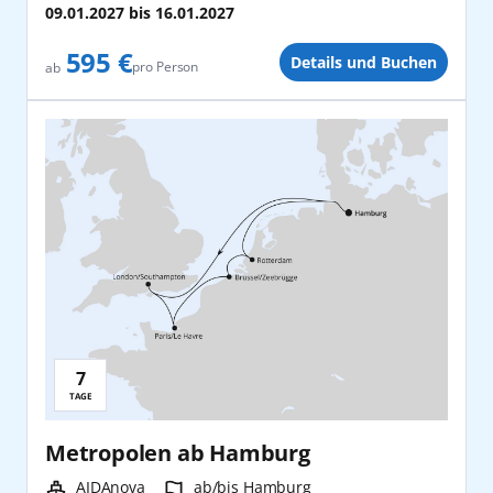
Stuttgart
Rom/Civitavecchia
09.01.2027
bis
16.01.2027
595 €
Wien
Details und Buchen
San Antonio
pro Person
ab
Zürich
Seychellen
Shanghai
Singapur
Sydney
Teneriffa
7
Reisedauer:
Tokio
TAGE
Warnemünde
Metropolen ab Hamburg
Schiff:
Hafen:
AIDAnova
ab/bis Hamburg