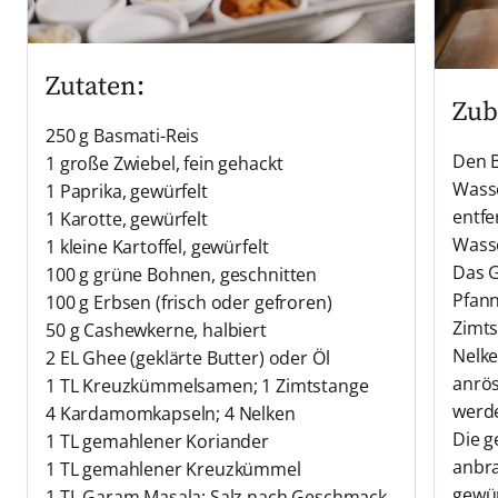
Zutaten:
Zub
250 g Basmati-Reis
Den B
1 große Zwiebel, fein gehackt
Wasse
1 Paprika, gewürfelt
entfe
1 Karotte, gewürfelt
Wasse
1 kleine Kartoffel, gewürfelt
Das G
100 g grüne Bohnen, geschnitten
Pfann
100 g Erbsen (frisch oder gefroren)
Zimt
50 g Cashewkerne, halbiert
Nelke
2 EL Ghee (geklärte Butter) oder Öl
anrös
1 TL Kreuzkümmelsamen; 1 Zimtstange
werd
4 Kardamomkapseln; 4 Nelken
Die g
1 TL gemahlener Koriander
anbra
1 TL gemahlener Kreuzkümmel
gewür
1 TL Garam Masala; Salz nach Geschmack