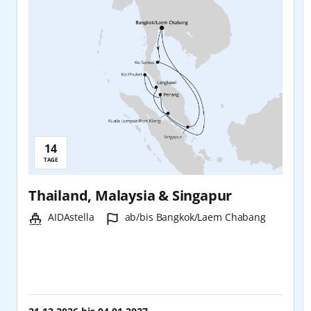
14
Reisedauer:
TAGE
Thailand, Malaysia & Singapur
Schiff:
Hafen:
AIDAstella
ab/bis Bangkok/Laem Chabang