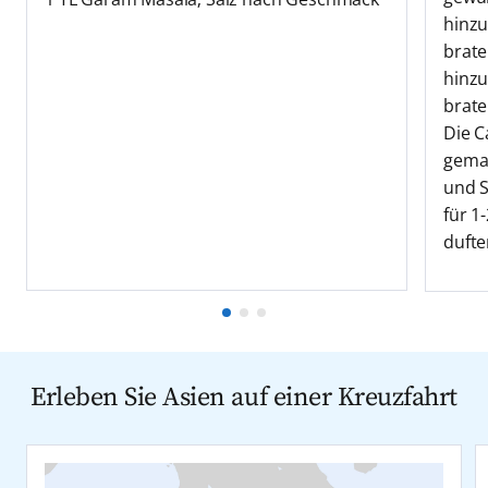
hinzu
brate
hinzu
brate
Die C
gema
und S
für 1
dufte
Erleben Sie Asien auf einer Kreuzfahrt