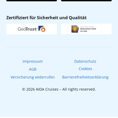
AIDA App
Nachhaltigkeit
AIDA Lounge
Zertifiziert für Sicherheit und Qualität
Verhaltens- & Ethikkodex
AIDA ID
Newsletter
AIDAradio
Fahrgastrechte
Online-Shop
EXPInet
Impressum
Datenschutz
Cookies
AGB
Versicherung widerrufen
Barrierefreiheitserklärung
© 2026 AIDA Cruises – All rights reserved.