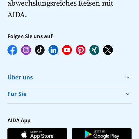
abwechslungsreiches Reisen mit
AIDA.
Folgen Sie uns auf
Über uns
Cruise & Help
Für Sie
Karriere
Barrierefreiheit
Presse
Gästefragebogen
AIDA App
Unternehmen
AIDA Club
Affiliateprogramm