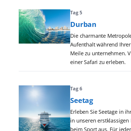
Tag 5
Durban
Die charmante Metropole
Aufenthalt während Ihre
Meile zu unternehmen. Vi
einer Safari zu erleben.
Tag 6
Seetag
Erleben Sie Seetage in i
in unseren erstklassige
beim Sport aus. Für jede