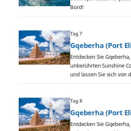
Bord!
Tag 7
Gqeberha (Port El
Entdecken Sie Gqeberha, 
unberührten Sunshine Co
und lassen Sie sich von 
Tag 8
Gqeberha (Port El
Entdecken Sie Gqeberha, 