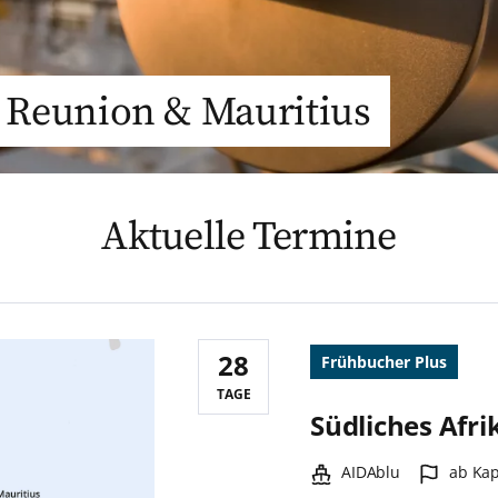
a Reunion & Mauritius
Aktuelle Termine
28
Frühbucher Plus
Reisedauer:
TAGE
Südliches Afri
Schiff:
Hafen:
AIDAblu
ab Kap