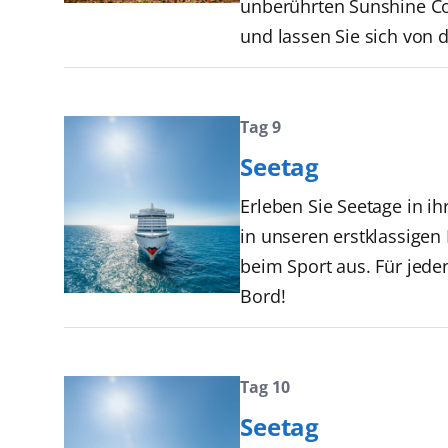
unberührten Sunshine Co
und lassen Sie sich von 
Tag 9
Seetag
Erleben Sie Seetage in i
in unseren erstklassige
beim Sport aus. Für jede
Bord!
Tag 10
Seetag