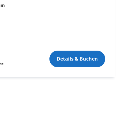
tum
Details & Buchen
son