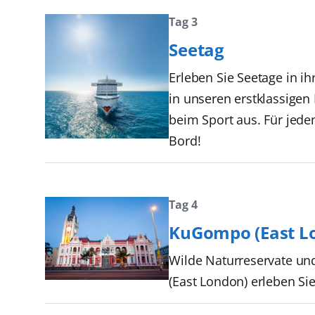
Tag 3
Seetag
Erleben Sie Seetage in i
in unseren erstklassige
beim Sport aus. Für jede
Bord!
Tag 4
KuGompo (East L
Wilde Naturreservate und
(East London) erleben Si