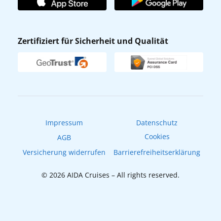
Affiliateprogramm
AIDA App
Nachhaltigkeit
AIDA Lounge
Zertifiziert für Sicherheit und Qualität
Verhaltens- & Ethikkodex
AIDA ID
Newsletter
AIDAradio
Fahrgastrechte
Online-Shop
EXPInet
Impressum
Datenschutz
Cookies
AGB
Versicherung widerrufen
Barrierefreiheitserklärung
© 2026 AIDA Cruises – All rights reserved.