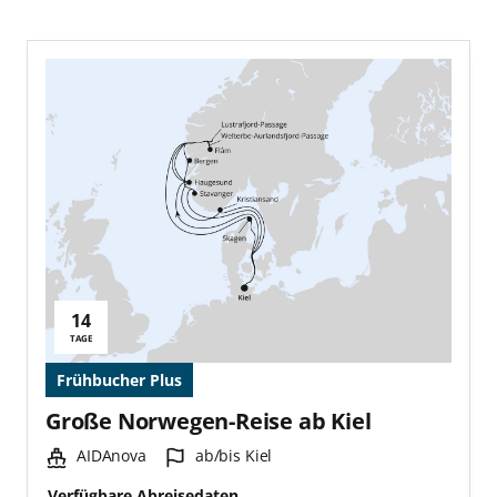
14
Reisedauer:
TAGE
Frühbucher Plus
Große Norwegen-Reise ab Kiel
Schiff:
Hafen:
AIDAnova
ab/bis Kiel
Verfügbare Abreisedaten