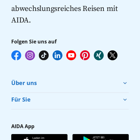
abwechslungsreiches Reisen mit
AIDA.
Folgen Sie uns auf
Über uns
Cruise & Help
Für Sie
Karriere
Barrierefreiheit
Presse
Gästefragebogen
AIDA App
Unternehmen
AIDA Club