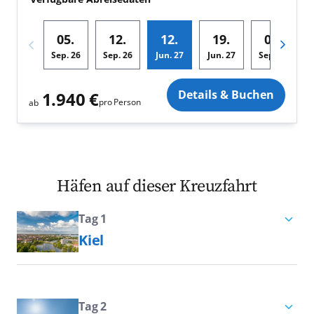
05.
12.
12.
19.
04.
Sep.
26
Sep.
26
Jun.
27
Jun.
27
Sep.
27
Zusatz
Details & Buchen
1.940 €
pro Person
ab
Häfen auf dieser Kreuzfahrt
Tag 1
Kiel
Kiel vereint viele Qualitäten: Die
Landeshauptstadt von Schleswig-
Holstein ist nicht nur schillerndes
Tag 2