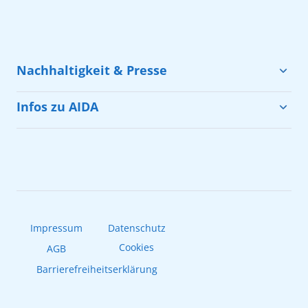
Nachhaltigkeit & Presse
Nachhaltigkeit
Infos zu AIDA
Cruise & Help
Urlaub mit AIDA
Presse
Unsere Flotte
AIDAradio
Impressum
Datenschutz
Cookies
AGB
Barrierefreiheitserklärung