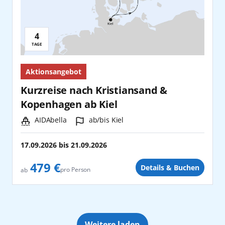
Sydney
4
Reisedauer:
Teneriffa
TAGE
Tokio
Aktionsangebot
Kurzreise nach Kristiansand &
Warnemünde
Kopenhagen ab Kiel
Yokohama
Schiff:
Hafen:
AIDAbella
ab/bis Kiel
17.09.2026
bis
21.09.2026
479 €
Details & Buchen
pro Person
ab
Weitere laden