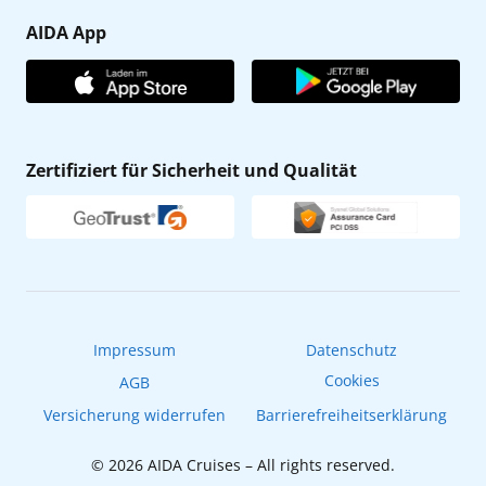
Presse
Gästefragebogen
AIDA App
Unternehmen
AIDA Club
Affiliateprogramm
AIDA App
Nachhaltigkeit
AIDA Lounge
Zertifiziert für Sicherheit und Qualität
Verhaltens- & Ethikkodex
AIDA ID
Newsletter
AIDAradio
Fahrgastrechte
Online-Shop
EXPInet
Impressum
Datenschutz
Cookies
AGB
Versicherung widerrufen
Barrierefreiheitserklärung
© 2026 AIDA Cruises – All rights reserved.