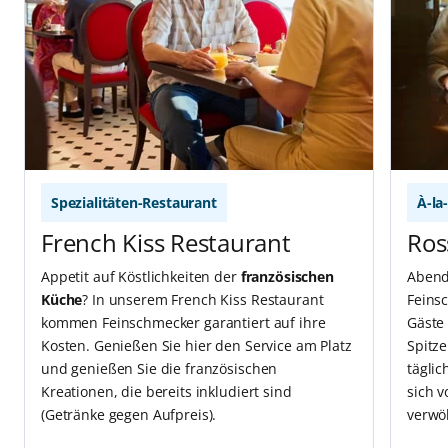
Spezialitäten-Restaurant
À-la
French Kiss Restaurant
Ros
Appetit auf Köstlichkeiten der
französischen
Aben
Küche
? In unserem French Kiss Restaurant
Feins
kommen Feinschmecker garantiert auf ihre
Gäste 
Kosten. Genießen Sie hier den Service am Platz
Spitz
und genießen Sie die französischen
täglic
Kreationen, die bereits inkludiert sind
sich v
(Getränke gegen Aufpreis).
verwö