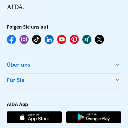
AIDA.
Folgen Sie uns auf
Über uns
Cruise & Help
Für Sie
Karriere
Barrierefreiheit
Presse
Gästefragebogen
AIDA App
Unternehmen
AIDA Club
Affiliateprogramm
AIDA App