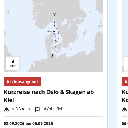
4
Reisedauer:
R
TAGE
Aktionsangebot
A
Kurzreise nach Oslo & Skagen ab
Ku
Kiel
Ko
Schiff:
Hafen:
AIDAbella
ab/bis Kiel
02.09.2026
bis
06.09.2026
06.