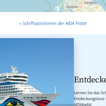
» Schiffspositionen der AIDA Flotte
Entdecke
Lernen Sie das Sch
Entdeckungstour u
AIDAbella!