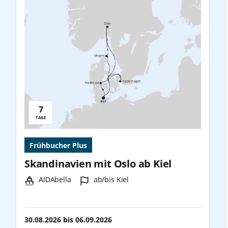
7
Reisedauer:
TAGE
Frühbucher Plus
Skandinavien mit Oslo ab Kiel
Schiff:
Hafen:
AIDAbella
ab/bis Kiel
30.08.2026
bis
06.09.2026