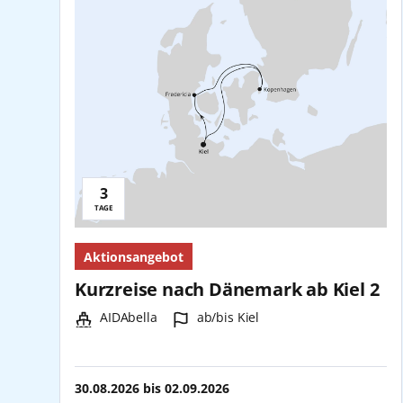
3
Reisedauer:
TAGE
Aktionsangebot
Kurzreise nach Dänemark ab Kiel 2
Schiff:
Hafen:
AIDAbella
ab/bis Kiel
30.08.2026
bis
02.09.2026