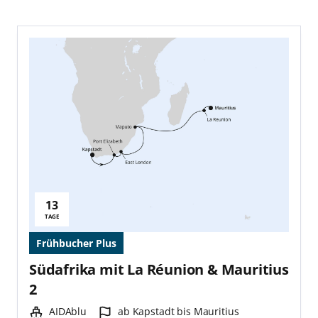
13
Reisedauer:
TAGE
Frühbucher Plus
Südafrika mit La Réunion & Mauritius
2
Schiff:
Hafen:
AIDAblu
ab Kapstadt bis Mauritius