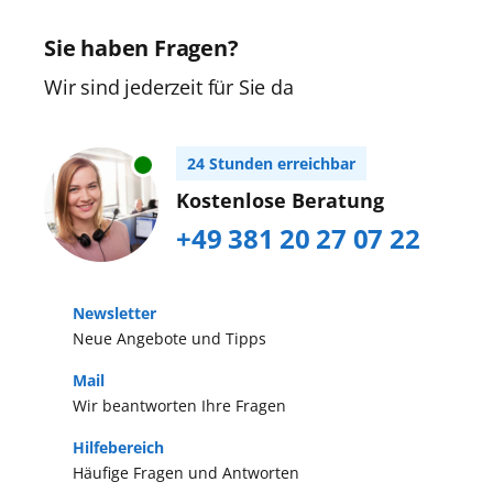
gelegene Insel begeistert mit einer
Ihnen die Hauptstadt der Insel
herrlichen Vegetation,
Sie haben Fragen?
Mauritius, Port Louis, auf Ihrer
paradiesischen Stränden und
Kreuzfahrt vom Wasser aus. Die
Wir sind jederzeit für Sie da
bedeutenden Sehenswürdigkeiten.
östlich von Madagaskar neben Afrika
Tauchen Sie ein in eine faszinierende
gelegene Insel begeistert mit einer
24 Stunden erreichbar
Welt voller leuchtender Farben und
herrlichen Vegetation,
Kostenlose Beratung
unterschiedlicher Kulturen.
paradiesischen Stränden und
+49 381 20 27 07 22
bedeutenden Sehenswürdigkeiten.
Tauchen Sie ein in eine faszinierende
Welt voller leuchtender Farben und
Newsletter
Neue Angebote und Tipps
unterschiedlicher Kulturen.
Mail
Wir beantworten Ihre Fragen
Hilfebereich
Häufige Fragen und Antworten