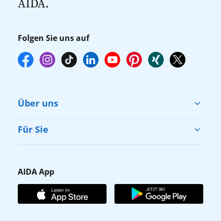
AIDA.
Folgen Sie uns auf
Über uns
Cruise & Help
Für Sie
Karriere
Barrierefreiheit
Presse
Gästefragebogen
AIDA App
Unternehmen
AIDA Club
Affiliateprogramm
AIDA App
Nachhaltigkeit