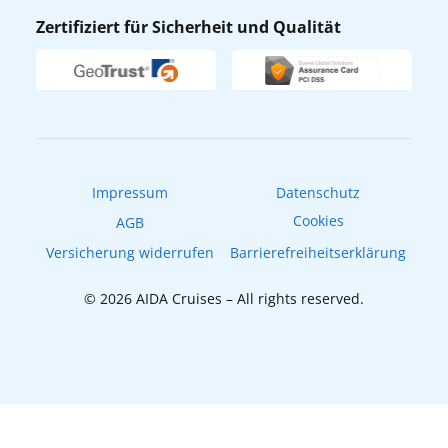
AIDA Lounge
Zertifiziert für Sicherheit und Qualität
Verhaltens- & Ethikkodex
AIDA ID
Newsletter
AIDAradio
Fahrgastrechte
Online-Shop
EXPInet
Impressum
Datenschutz
Cookies
AGB
Versicherung widerrufen
Barrierefreiheitserklärung
© 2026 AIDA Cruises – All rights reserved.