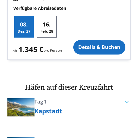
Verfügbare Abreisedaten
08.
16.
Dez.
27
Feb.
28
Zusatz
Details & Buchen
1.345 €
pro Person
ab
Häfen auf dieser Kreuzfahrt
Tag 1
Kapstadt
Die größte Metropole Südafrikas,
Kapstadt, gehört zu den