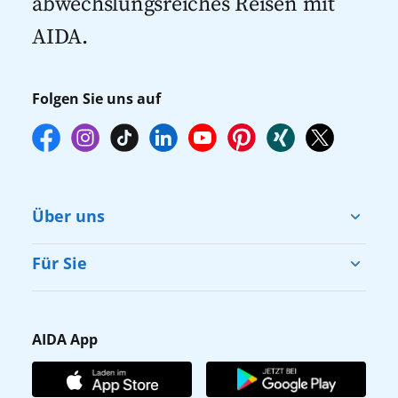
abwechslungsreiches Reisen mit
AIDA.
Folgen Sie uns auf
Über uns
Cruise & Help
Für Sie
Karriere
Barrierefreiheit
Presse
Gästefragebogen
AIDA App
Unternehmen
AIDA Club
Affiliateprogramm