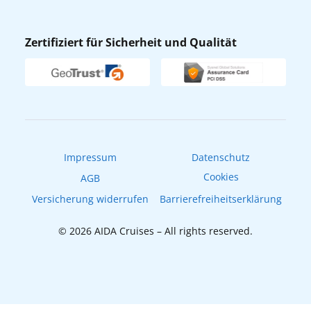
AIDA App
Nachhaltigkeit
AIDA Lounge
Zertifiziert für Sicherheit und Qualität
Verhaltens- & Ethikkodex
AIDA ID
Newsletter
AIDAradio
Fahrgastrechte
Online-Shop
EXPInet
Impressum
Datenschutz
Cookies
AGB
Versicherung widerrufen
Barrierefreiheitserklärung
© 2026 AIDA Cruises – All rights reserved.