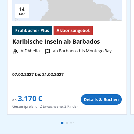
14
Reisedauer:
TAGE
Frühbucher Plus
Aktionsangebot
Karibische Inseln ab Barbados
Schiff:
Hafen:
AIDAbella
ab Barbados bis Montego Bay
07.02.2027
bis
21.02.2027
3.170 €
Details & Buchen
ab
Gesamtpreis für
2 Erwachsene, 2 Kinder