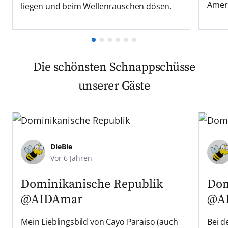
Ameri
liegen und beim Wellenrauschen dösen.
Die schönsten Schnappschüsse
unserer Gäste
DieBie
Vor 6 Jahren
Dominikanische Republik
Dom
@AIDAmar
@A
Mein Lieblingsbild von Cayo Paraiso (auch
Bei d