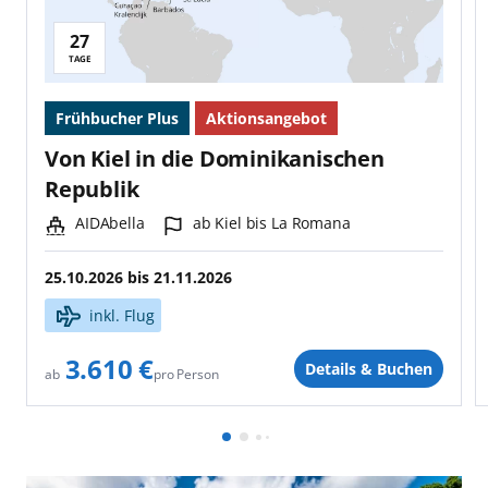
27
Reisedauer:
TAGE
Frühbucher Plus
Aktionsangebot
Von Kiel in die Dominikanischen
Republik
Schiff:
Hafen:
AIDAbella
ab Kiel bis La Romana
25.10.2026
bis
21.11.2026
inkl. Flug
3.610 €
Details & Buchen
pro Person
ab