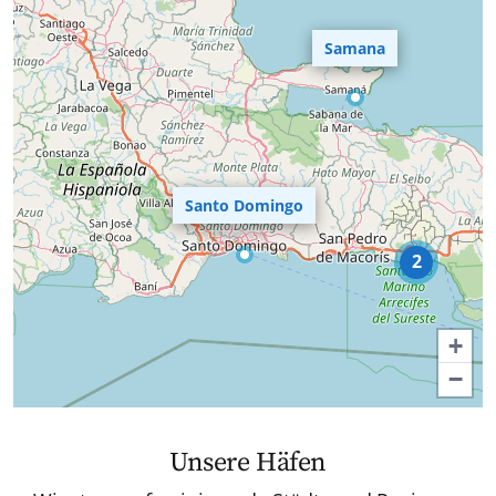
Samana
Santo Domingo
2
+
−
Unsere Häfen