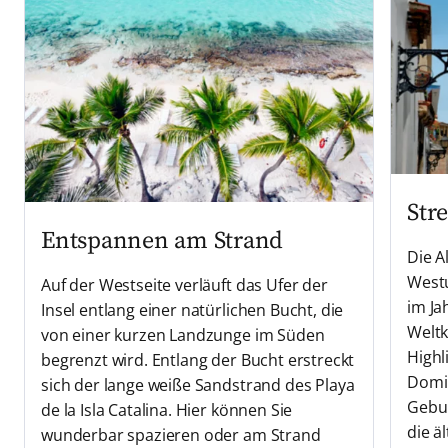
Stre
Entspannen am Strand
Die A
West
Auf der Westseite verläuft das Ufer der
im J
Insel entlang einer natürlichen Bucht, die
Weltk
von einer kurzen Landzunge im Süden
Highl
begrenzt wird. Entlang der Bucht erstreckt
Domin
sich der lange weiße Sandstrand des Playa
Gebur
de la Isla Catalina. Hier können Sie
die ä
wunderbar spazieren oder am Strand