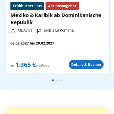
Frühbucher Plus
Aktionsangebot
Mexiko & Karibik ab Dominikanische
Republik
Schiff:
Hafen:
AIDAdiva
ab/bis La Romana
06.02.2027
bis
20.02.2027
1.365 €
Details & Buchen
pro Person
ab